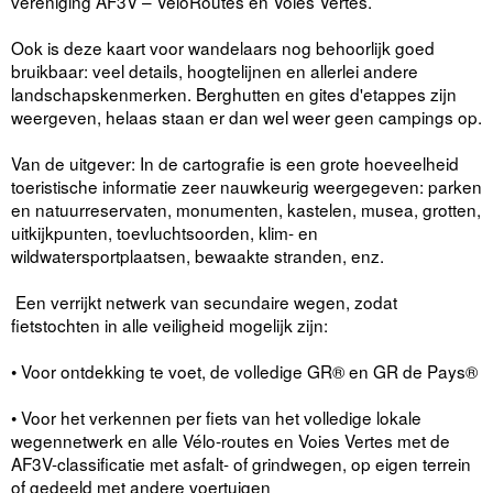
vereniging AF3V – VéloRoutes en Voies Vertes.
Ook is deze kaart voor wandelaars nog behoorlijk goed
bruikbaar: veel details, hoogtelijnen en allerlei andere
landschapskenmerken. Berghutten en gites d'etappes zijn
weergeven, helaas staan er dan wel weer geen campings op.
Van de uitgever: In de cartografie is een grote hoeveelheid
toeristische informatie zeer nauwkeurig weergegeven: parken
en natuurreservaten, monumenten, kastelen, musea, grotten,
uitkijkpunten, toevluchtsoorden, klim- en
wildwatersportplaatsen, bewaakte stranden, enz.
Een verrijkt netwerk van secundaire wegen, zodat
fietstochten in alle veiligheid mogelijk zijn:
• Voor ontdekking te voet, de volledige GR® en GR de Pays®
• Voor het verkennen per fiets van het volledige lokale
wegennetwerk en alle Vélo-routes en Voies Vertes met de
AF3V-classificatie met asfalt- of grindwegen, op eigen terrein
of gedeeld met andere voertuigen