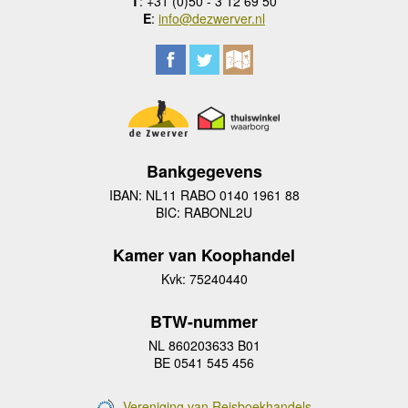
T
: +31 (0)50 - 3 12 69 50
E
:
info@dezwerver.nl
Bankgegevens
IBAN: NL11 RABO 0140 1961 88
BIC: RABONL2U
Kamer van Koophandel
Kvk: 75240440
BTW-nummer
NL 860203633 B01
BE 0541 545 456
Vereniging van Reisboekhandels