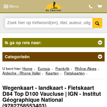
Menu
Ik ga op reis naar:
Categorieën
U bent hier:
Home
Europa
Frankrijk
Rhône-Alpes
Ardeche - Rhone Vallei
Kaarten
Fietskaarten
Wegenkaart - landkaart - Fietskaart
D84 Top D100 Vaucluse | IGN - Institut
Géographique National
(9782758553403)