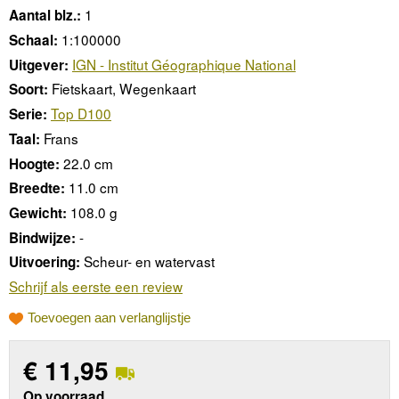
1
Aantal blz.:
1:100000
Schaal:
IGN - Institut Géographique National
Uitgever:
Fietskaart, Wegenkaart
Soort:
Top D100
Serie:
Frans
Taal:
22.0 cm
Hoogte:
11.0 cm
Breedte:
108.0 g
Gewicht:
-
Bindwijze:
Scheur- en watervast
Uitvoering:
Schrijf als eerste een review
Toevoegen aan verlanglijstje
€
11,95
Op voorraad