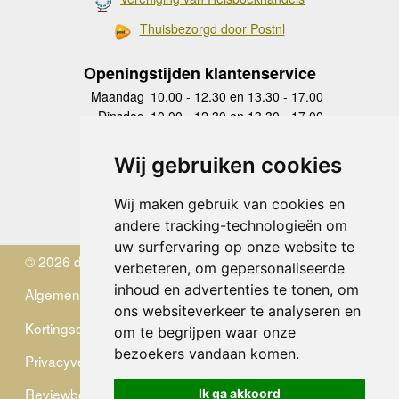
Thuisbezorgd door Postnl
Openingstijden klantenservice
Maandag
10.00 - 12.30 en 13.30 - 17.00
Dinsdag
10.00 - 12.30 en 13.30 - 17.00
Woensdag
10.00 - 12.30 en 13.30 - 17.00
Donderdag
10.00 - 12.30 en 13.30 - 17.00
Wij gebruiken cookies
Vrijdag
10.00 - 12.30 en 13.30 - 17.00
Zaterdag
gesloten
Wij maken gebruik van cookies en
Zondag
gesloten
andere tracking-technologieën om
uw surfervaring op onze website te
© 2026 de Zwerver
verbeteren, om gepersonaliseerde
inhoud en advertenties te tonen, om
Algemene Voorwaarden
ons websiteverkeer te analyseren en
Kortingscode
om te begrijpen waar onze
bezoekers vandaan komen.
Privacyverklaring
Reviewbeleid
Ik ga akkoord