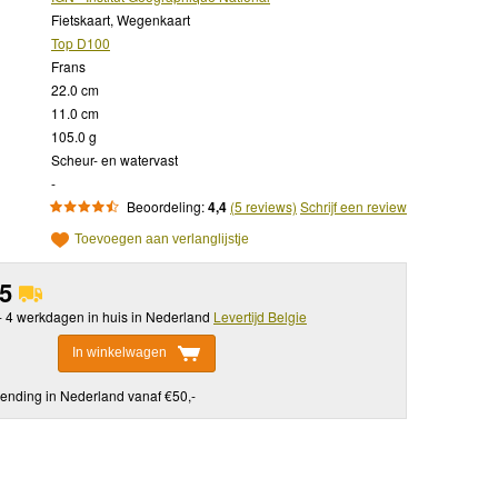
Fietskaart, Wegenkaart
Top D100
Frans
22.0 cm
11.0 cm
105.0 g
Scheur- en watervast
-
Beoordeling:
4,4
(5 reviews)
Schrijf een review
Toevoegen aan verlanglijstje
95
 - 4 werkdagen in huis in Nederland
Levertijd Belgie
In winkelwagen
ending in Nederland vanaf €50,-