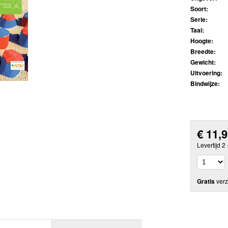
Soort:
Serie:
Taal:
Hoogte:
Breedte:
Gewicht:
Uitvoering:
Bindwijze:
€
11,
Levertijd 2
Gratis
verz