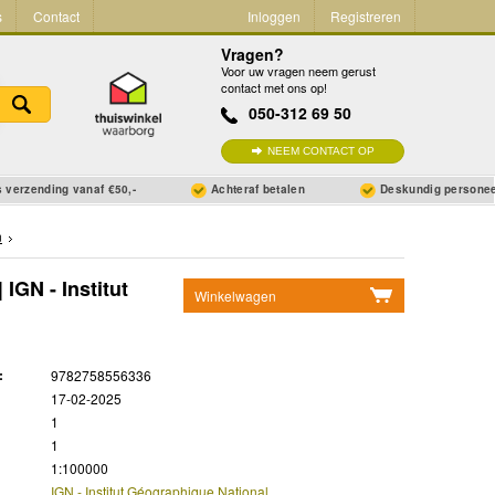
s
Contact
Inloggen
Registreren
Vragen?
Voor uw vragen neem gerust
contact met ons op!
050-312 69 50
NEEM CONTACT OP
 verzending vanaf €50,-
Achteraf betalen
Deskundig persone
n
IGN - Institut
Winkelwagen
Geen items in winkelwagen
Ga naar winkelwagen
:
9782758556336
17-02-2025
1
1
1:100000
IGN - Institut Géographique National