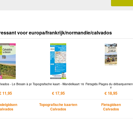
ressant voor europa/frankrijk/normandie/calvados
vados - Le Bessin à pi
Topografische kaart - Wandelkaart 16
Fietsgids Plages du débarquemen
v
€ 11,95
€ 17,95
€ 18,95
delgidsen
Topografische kaarten
Fietsgidsen
alvados
Calvados
Calvados