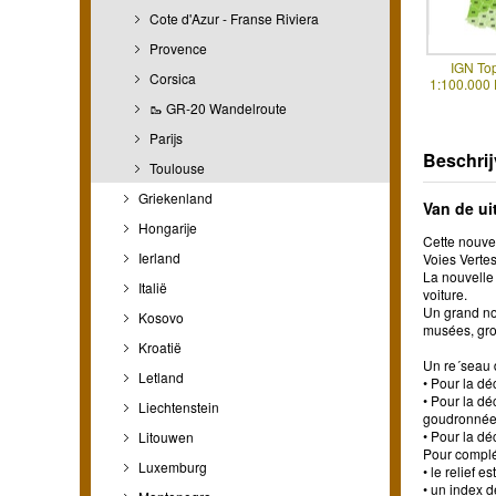
Cote d'Azur - Franse Riviera
Provence
IGN To
Corsica
1:100.000
🥾 GR-20 Wandelroute
Parijs
Beschrij
Toulouse
Griekenland
Van de ui
Hongarije
Cette nouve
Ierland
Voies Vertes
La nouvelle 
Italië
voiture.
Un grand nom
Kosovo
musées, grot
Kroatië
Un re´seau d
Letland
• Pour la dé
• Pour la dé
Liechtenstein
goudronnées
• Pour la dé
Litouwen
Pour complét
Luxemburg
• le relief 
• un index 