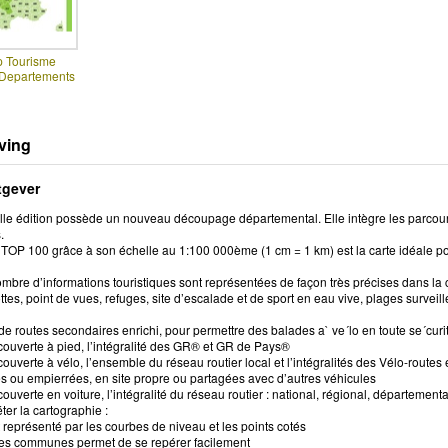
p Tourisme
 Departements
ving
tgever
lle édition possède un nouveau découpage départemental. Elle intègre les parcours
.
TOP 100 grâce à son échelle au 1:100 000ème (1 cm = 1 km) est la carte idéale pou
bre d’informations touristiques sont représentées de façon très précises dans la 
tes, point de vues, refuges, site d’escalade et de sport en eau vive, plages survei
e routes secondaires enrichi, pour permettre des balades a` ve´lo en toute se´curit
couverte à pied, l’intégralité des GR® et GR de Pays®
couverte à vélo, l’ensemble du réseau routier local et l’intégralités des Vélo-routes
 ou empierrées, en site propre ou partagées avec d’autres véhicules
couverte en voiture, l’intégralité du réseau routier : national, régional, département
er la cartographie :
est représenté par les courbes de niveau et les points cotés
des communes permet de se repérer facilement