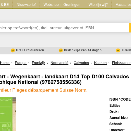
L & BE
Nieuwsbrief
Webshop in Groningen
Wie zijn wij?
Vacature
Gratis retourneren
Bedenktijd van 14 dagen
Gratis
Home
Europa
Frankrijk
Normandië
Calvados
Kaarten
Fietskaarte
art - Wegenkaart - landkaart D14 Top D100 Calvados | 
hique National
(9782758556336)
fleur Plages débarquement Suisse Norm.
ISBN / CODE
Editie:
Druk:
Aantal blz.:
Schaal:
Uitgever: