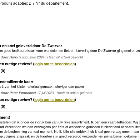
roduits adaptés: D + N° du département.
t en snel geleverd door De Zwerver
n goed bruikbare kaart voor wandelen en fietsen. Levering door De Zwerver ging snel en z
door Harry
3 augustus 2024 | Heeft dit artikel gekocht
en nuttige review? (
login om te beoordelen
)
(
0
)
gedetailleerde kaart
art, van het juiste materiaal gemaakt, steviger dan papier
door Peter Pannekeet
17 juli 2023 | Heeft dit artikel gekocht
en nuttige review? (
login om te beoordelen
)
(
0
)
iment!
pstellen dat ik onder de indruk ben van uw rijke assortiment. Ik ben een kaart-liefhebber. W
rt verkennen we dan vervolgens per fiets of wandelend gebieden in Nederland of daarbuiten. 
an de bestemming van dat moment. Nu ik jullie site ontdekt heb is dat geen vraag meer, maar e
ep volgens afspraak en de kaarten zijn goed verzorgd verzonden en prima binnen gekomen. I