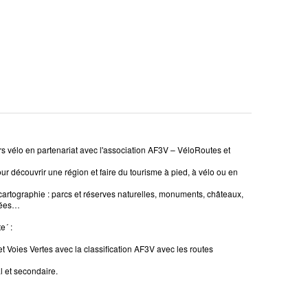
 vélo en partenariat avec l'association AF3V – VéloRoutes et
r découvrir une région et faire du tourisme à pied, à vélo ou en
cartographie : parcs et réserves naturelles, monuments, châteaux,
llées…
e´ :
 et Voies Vertes avec la classification AF3V avec les routes
al et secondaire.