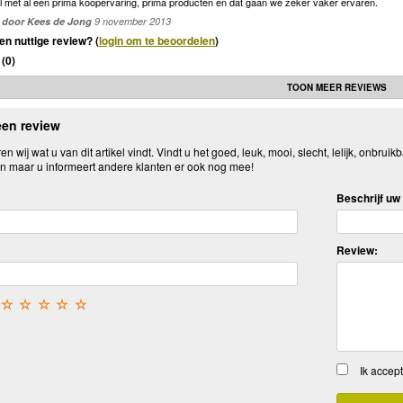
 met al een prima koopervaring, prima producten en dat gaan we zeker vaker ervaren.
door Kees de Jong
9 november 2013
en nuttige review? (
login om te beoordelen
)
(
0
)
TOON MEER REVIEWS
een review
n wij wat u van dit artikel vindt. Vindt u het goed, leuk, mooi, slecht, lelijk, onbruikb
n maar u informeert andere klanten er ook nog mee!
Beschrijf uw 
Review:
☆
☆
☆
☆
☆
Ik accep