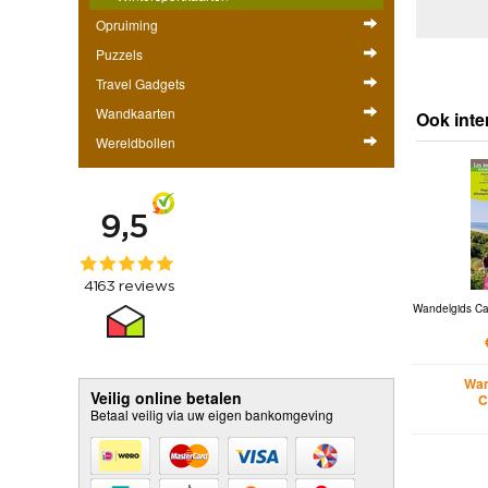
Opruiming
Puzzels
Travel Gadgets
Wandkaarten
Ook inte
Wereldbollen
Wandelgids Cal
Wan
Veilig online betalen
C
Betaal veilig via uw eigen bankomgeving