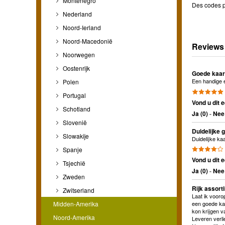
Montenegro
Des codes p
Nederland
Noord-Ierland
Noord-Macedonië
Reviews
Noorwegen
Oostenrijk
Goede kaar
Een handige e
Polen
Portugal
Vond u dit e
Schotland
Ja (
0
)
-
Nee 
Slovenië
Duidelijke 
Slowakije
Duidelijke ka
Spanje
Vond u dit e
Tsjechië
Ja (
0
)
-
Nee 
Zweden
Rijk assort
Zwitserland
Laat ik vooro
Midden-Amerika
een goede kaa
kon krijgen v
Noord-Amerika
Leveren verli