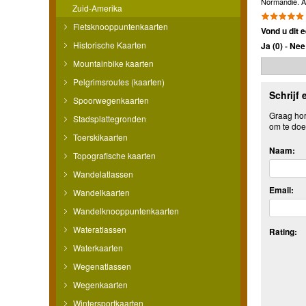
Normandië. Al
Zuid-Amerika
Fietsknooppuntenkaarten
Vond u dit e
Historische Kaarten
Ja (
0
)
-
Nee 
Mountainbike kaarten
Pelgrimsroutes (kaarten)
Schrijf 
Spoorwegenkaarten
Graag hore
Stadsplattegronden
om te doe
Toerskikaarten
Naam:
Topografische kaarten
Wandelatlassen
Email:
Wandelkaarten
Wandelknooppuntenkaarten
Wateratlassen
Rating:
Waterkaarten
Wegenatlassen
Wegenkaarten
Wintersportkaarten