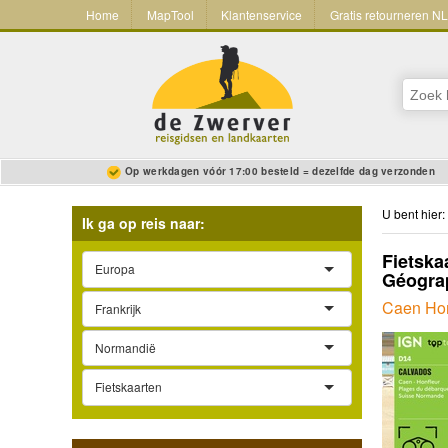
Home
MapTool
Klantenservice
Gratis retourneren N
Op werkdagen vóór 17:00 besteld = dezelfde dag verzonden
U bent hier:
Ik ga op reis naar:
Fietska
Europa
Géograp
Caen Hon
Frankrijk
Normandië
Fietskaarten