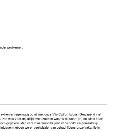
onder problemen.
ij trekken er regelmatig op uit met onze VW-California bus. Gewapend met
Het was voor mij altijd even zoeken waar ik de kaart(en) de juiste kaart
en gegeven. Mijn eerste aankoop bij jullie verliep vlot en gemakkelijk.
ntussen hebben we er veel plezier van gehad tijdens onze vakantie in