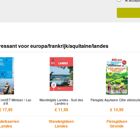
ressant voor europa/frankrijk/aquitaine/landes
1340ET Mimizan / Lac
Wandelgids Landes - Sud des
Fietsgids Aquitaine Côte vélotour
d'A
Landes s
€ 17,95
€ 11,95
€ 14,95
delkaarten
Wandelgidsen
Fietsgidsen
Landes
Landes
Gironde