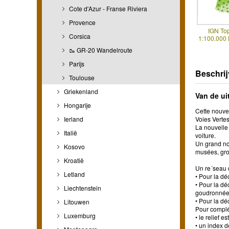
Cote d'Azur - Franse Riviera
Provence
IGN To
Corsica
1:100.000
🥾 GR-20 Wandelroute
Parijs
Beschrij
Toulouse
Griekenland
Van de ui
Hongarije
Cette nouve
Ierland
Voies Vertes
La nouvelle 
Italië
voiture.
Un grand nom
Kosovo
musées, grot
Kroatië
Un re´seau d
Letland
• Pour la dé
• Pour la dé
Liechtenstein
goudronnées
• Pour la dé
Litouwen
Pour complét
Luxemburg
• le relief 
• un index 