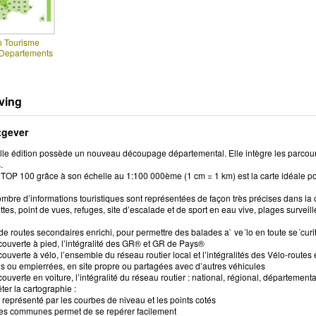
p Tourisme
 Departements
ving
tgever
lle édition possède un nouveau découpage départemental. Elle intègre les parcours
.
TOP 100 grâce à son échelle au 1:100 000ème (1 cm = 1 km) est la carte idéale pou
bre d’informations touristiques sont représentées de façon très précises dans la 
tes, point de vues, refuges, site d’escalade et de sport en eau vive, plages survei
e routes secondaires enrichi, pour permettre des balades a` ve´lo en toute se´curit
couverte à pied, l’intégralité des GR® et GR de Pays®
couverte à vélo, l’ensemble du réseau routier local et l’intégralités des Vélo-routes
 ou empierrées, en site propre ou partagées avec d’autres véhicules
couverte en voiture, l’intégralité du réseau routier : national, régional, département
er la cartographie :
est représenté par les courbes de niveau et les points cotés
des communes permet de se repérer facilement