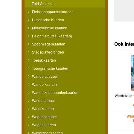
Zuid-Amerika
Fietsknooppuntenkaarten
Historische Kaarten
Mountainbike kaarten
Pelgrimsroutes (kaarten)
Ook inte
Spoorwegenkaarten
Stadsplattegronden
Toerskikaarten
Topografische kaarten
Wandelatlassen
Wandelkaarten
Wandelknooppuntenkaarten
Wandelkaart 
Wateratlassen
Waterkaarten
Wan
Wegenatlassen
Wegenkaarten
Wintersportkaarten