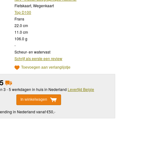
Fietskaart, Wegenkaart
Top D100
Frans
22.0 cm
11.0 cm
106.0 g
-
Scheur- en watervast
Schrijf als eerste een review
Toevoegen aan verlanglijstje
95
in 3 - 5 werkdagen in huis in Nederland
Levertijd Belgie
In winkelwagen
ending in Nederland vanaf €50,-