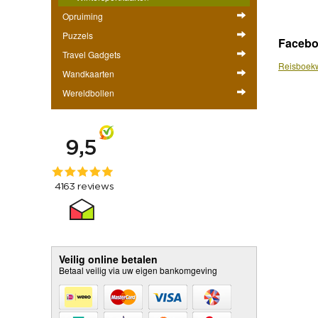
Opruiming
Puzzels
Faceb
Travel Gadgets
Reisboekw
Wandkaarten
Wereldbollen
Veilig online betalen
Betaal veilig via uw eigen bankomgeving