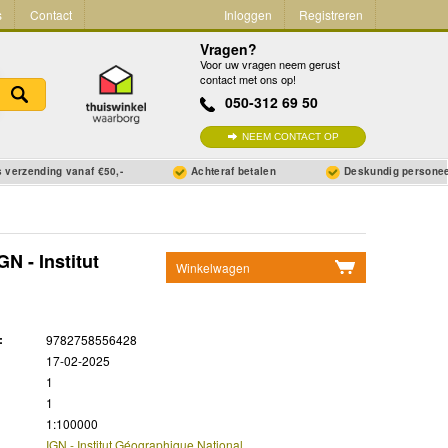
s
Contact
Inloggen
Registreren
Vragen?
Voor uw vragen neem gerust
contact met ons op!
050-312 69 50
NEEM CONTACT OP
 verzending vanaf €50,-
Achteraf betalen
Deskundig persone
N - Institut
Winkelwagen
Geen items in winkelwagen
Ga naar winkelwagen
:
9782758556428
17-02-2025
1
1
1:100000
IGN - Institut Géographique National