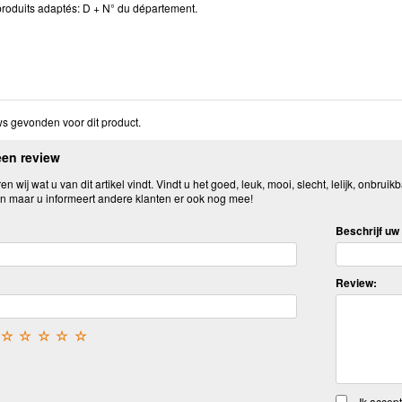
roduits adaptés: D + N° du département.
s gevonden voor dit product.
een review
n wij wat u van dit artikel vindt. Vindt u het goed, leuk, mooi, slecht, lelijk, onbruikb
n maar u informeert andere klanten er ook nog mee!
Beschrijf uw 
Review:
☆
☆
☆
☆
☆
Ik accep