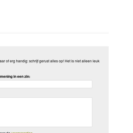
aar of erg handig: schrijf gerust alles op! Het is niet alleen leuk
mening in een zin:
teer de
voorwaarden