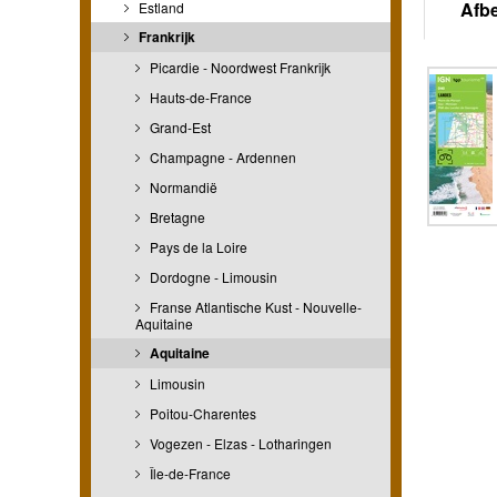
Afb
Estland
Frankrijk
Picardie - Noordwest Frankrijk
Hauts-de-France
Grand-Est
Champagne - Ardennen
Normandië
Bretagne
Pays de la Loire
Dordogne - Limousin
Franse Atlantische Kust - Nouvelle-
Aquitaine
Aquitaine
Limousin
Poitou-Charentes
Vogezen - Elzas - Lotharingen
Île-de-France