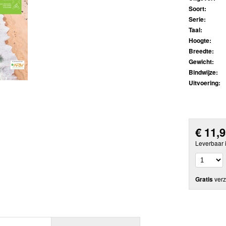
Soort:
Serie:
Taal:
Hoogte:
Breedte:
Gewicht:
Bindwijze:
Uitvoering:
€
11,
Leverbaar 
Gratis
verz