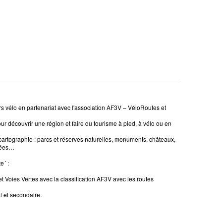
 vélo en partenariat avec l'association AF3V – VéloRoutes et
r découvrir une région et faire du tourisme à pied, à vélo ou en
cartographie : parcs et réserves naturelles, monuments, châteaux,
llées…
e´ :
 et Voies Vertes avec la classification AF3V avec les routes
al et secondaire.