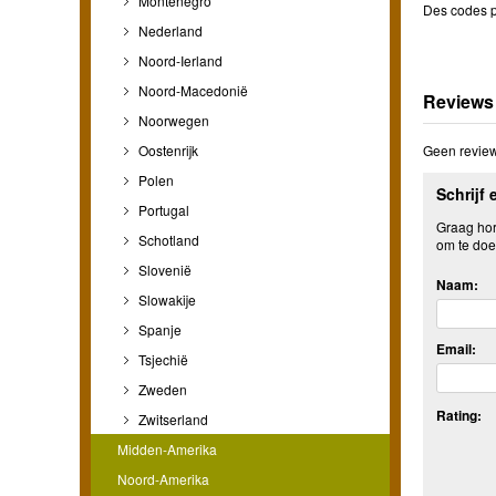
Montenegro
Des codes p
Nederland
Noord-Ierland
Noord-Macedonië
Reviews
Noorwegen
Oostenrijk
Geen review
Polen
Schrijf 
Portugal
Graag hore
Schotland
om te doe
Slovenië
Naam:
Slowakije
Spanje
Email:
Tsjechië
Zweden
Rating:
Zwitserland
Midden-Amerika
Noord-Amerika