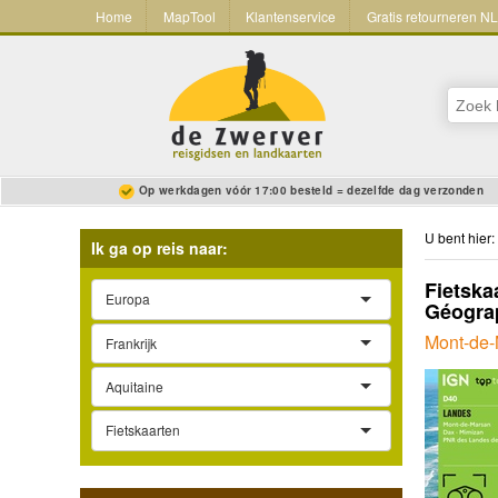
Home
MapTool
Klantenservice
Gratis retourneren N
Op werkdagen vóór 17:00 besteld = dezelfde dag verzonden
U bent hier:
Ik ga op reis naar:
Fietska
Europa
Géograp
Mont-de
Frankrijk
Aquitaine
Fietskaarten