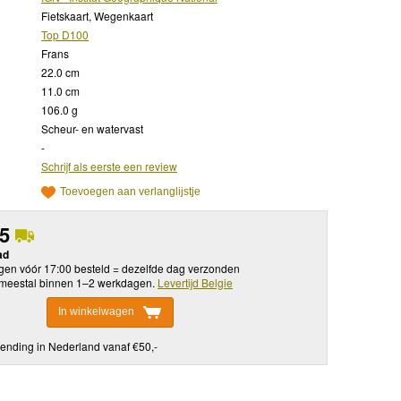
Fietskaart, Wegenkaart
Top D100
Frans
22.0 cm
11.0 cm
106.0 g
Scheur- en watervast
-
Schrijf als eerste een review
Toevoegen aan verlanglijstje
95
ad
en vóór 17:00 besteld = dezelfde dag verzonden
meestal binnen 1–2 werkdagen.
Levertijd Belgie
In winkelwagen
ending in Nederland vanaf €50,-