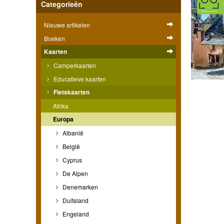
Categorieën
Nieuwe artikelen
Boeken
Kaarten
Camperkaarten
Educatieve kaarten
Fietskaarten
Afrika
Europa
Albanië
België
Cyprus
De Alpen
Denemarken
Duitsland
Engeland