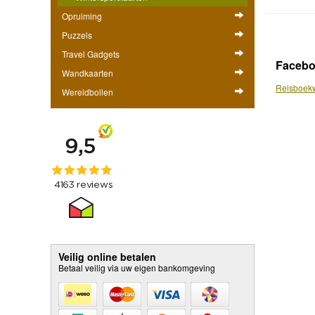
Opruiming
Puzzels
Travel Gadgets
Faceb
Wandkaarten
Reisboekw
Wereldbollen
Veilig online betalen
Betaal veilig via uw eigen bankomgeving