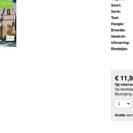
Soort:
Serie:
Taal:
Hoogte:
Breedte:
Gewicht:
Uitvoering:
Bindwijze:
€
11,
Op voorra
Op werkdag
Bezorging 
Gratis
verz