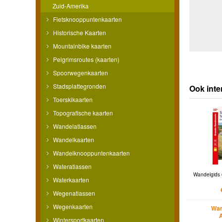
Zuid-Amerika
Fietsknooppuntenkaarten
Historische Kaarten
Mountainbike kaarten
Pelgrimsroutes (kaarten)
Spoorwegenkaarten
Stadsplattegronden
Ook inte
Toerskikaarten
Topografische kaarten
Wandelatlassen
Wandelkaarten
Wandelknooppuntenkaarten
Wateratlassen
Wandelgids 
Waterkaarten
Wegenatlassen
Wegenkaarten
Wan
Wintersportkaarten