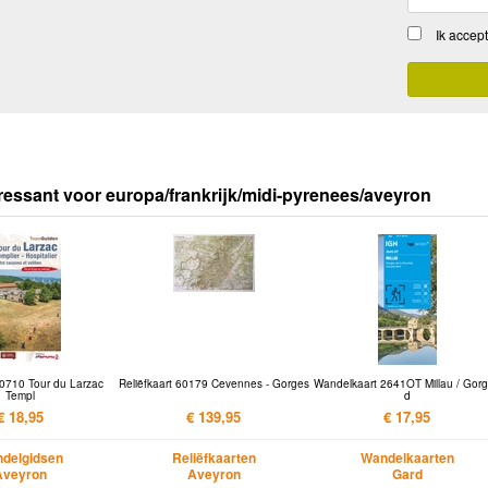
Ik accep
ressant voor europa/frankrijk/midi-pyrenees/aveyron
0710 Tour du Larzac
Reliëfkaart 60179 Cevennes - Gorges
Wandelkaart 2641OT Millau / Gor
Templ
d
€ 18,95
€ 139,95
€ 17,95
delgidsen
Reliëfkaarten
Wandelkaarten
Aveyron
Aveyron
Gard