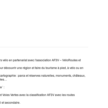
 vélo en partenariat avec l'association AF3V – VéloRoutes et
r découvrir une région et faire du tourisme à pied, à vélo ou en
cartographie : parcs et réserves naturelles, monuments, châteaux,
llées…
e´ :
 et Voies Vertes avec la classification AF3V avec les routes
al et secondaire.