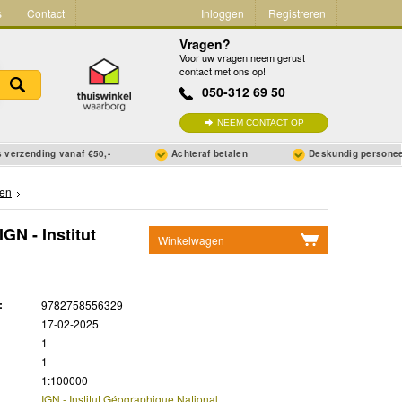
s
Contact
Inloggen
Registreren
Vragen?
Voor uw vragen neem gerust
contact met ons op!
050-312 69 50
NEEM CONTACT OP
 verzending vanaf €50,-
Achteraf betalen
Deskundig persone
ten
GN - Institut
Winkelwagen
Geen items in winkelwagen
Ga naar winkelwagen
:
9782758556329
17-02-2025
1
1
1:100000
IGN - Institut Géographique National