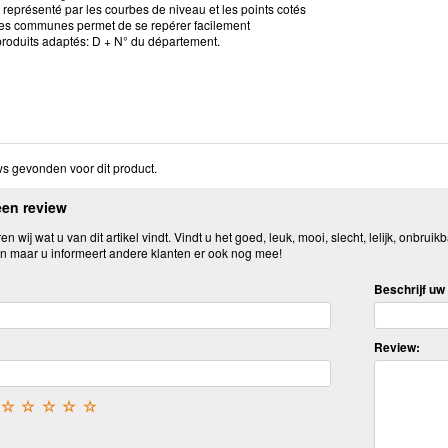
est représenté par les courbes de niveau et les points cotés
des communes permet de se repérer facilement
roduits adaptés: D + N° du département.
s gevonden voor dit product.
een review
n wij wat u van dit artikel vindt. Vindt u het goed, leuk, mooi, slecht, lelijk, onbruikb
n maar u informeert andere klanten er ook nog mee!
Beschrijf uw 
Review:
☆
☆
☆
☆
☆