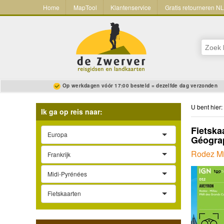
Home
MapTool
Klantenservice
Gratis retourneren N
Op werkdagen vóór 17:00 besteld = dezelfde dag verzonden
U bent hier:
Ik ga op reis naar:
Fietska
Europa
Géograp
Rodez M
Frankrijk
Midi-Pyrénées
Fietskaarten