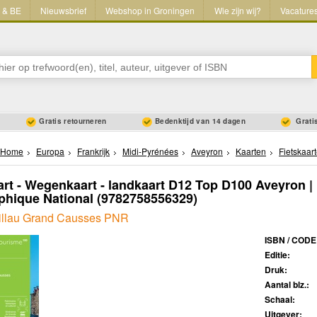
L & BE
Nieuwsbrief
Webshop in Groningen
Wie zijn wij?
Vacature
Gratis retourneren
Bedenktijd van 14 dagen
Gratis
Home
Europa
Frankrijk
Midi-Pyrénées
Aveyron
Kaarten
Fietskaar
art - Wegenkaart - landkaart D12 Top D100 Aveyron | I
hique National
(9782758556329)
illau Grand Causses PNR
ISBN / CODE
Editie:
Druk:
Aantal blz.:
Schaal:
Uitgever: