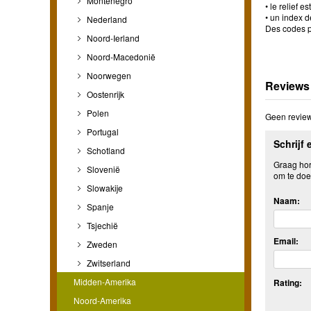
Montenegro
• le relief 
• un index 
Nederland
Des codes p
Noord-Ierland
Noord-Macedonië
Noorwegen
Reviews
Oostenrijk
Polen
Geen review
Portugal
Schrijf 
Schotland
Graag hore
Slovenië
om te doe
Slowakije
Naam:
Spanje
Tsjechië
Email:
Zweden
Zwitserland
Midden-Amerika
Rating:
Noord-Amerika