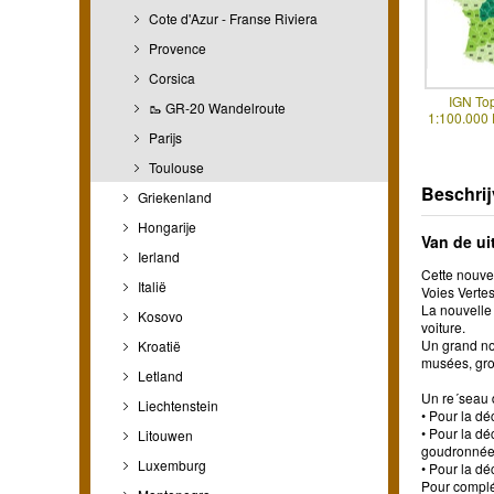
Cote d'Azur - Franse Riviera
Provence
Corsica
IGN To
🥾 GR-20 Wandelroute
1:100.000
Parijs
Toulouse
Beschrij
Griekenland
Hongarije
Van de ui
Ierland
Cette nouve
Italië
Voies Vertes
La nouvelle 
Kosovo
voiture.
Un grand nom
Kroatië
musées, grot
Letland
Un re´seau d
Liechtenstein
• Pour la dé
• Pour la dé
Litouwen
goudronnées
Luxemburg
• Pour la dé
Pour complét