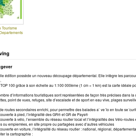
p Tourisme
 Departements
ving
tgever
lle édition possède un nouveau découpage départemental. Elle intègre les parcours
.
TOP 100 grâce à son échelle au 1:100 000ème (1 cm = 1 km) est la carte idéale pou
bre d’informations touristiques sont représentées de façon très précises dans la 
tes, point de vues, refuges, site d’escalade et de sport en eau vive, plages survei
e routes secondaires enrichi, pour permettre des balades a` ve´lo en toute se´curit
couverte à pied, l’intégralité des GR® et GR de Pays®
couverte à vélo, l’ensemble du réseau routier local et l’intégralités des Vélo-routes
 ou empierrées, en site propre ou partagées avec d’autres véhicules
couverte en voiture, l’intégralité du réseau routier : national, régional, département
er la cartographie :