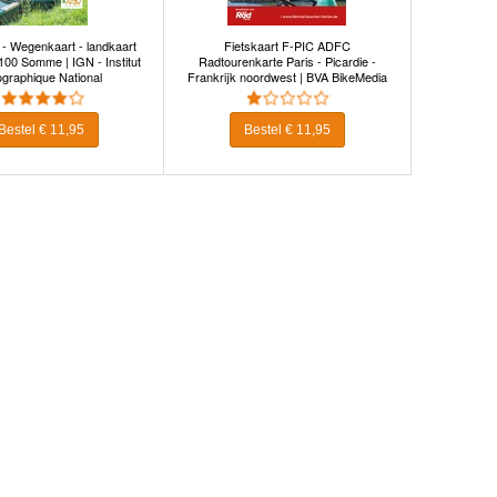
 - Wegenkaart - landkaart
Fietskaart F-PIC ADFC
00 Somme | IGN - Institut
Radtourenkarte Paris - Picardie -
graphique National
Frankrijk noordwest | BVA BikeMedia
Bestel € 11,95
Bestel € 11,95