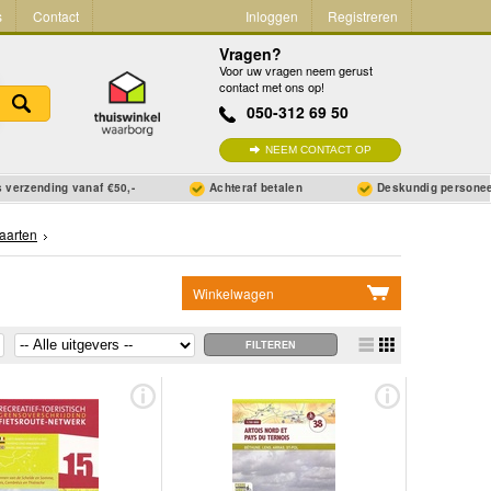
s
Contact
Inloggen
Registreren
Vragen?
Voor uw vragen neem gerust
contact met ons op!
050-312 69 50
NEEM CONTACT OP
 verzending vanaf €50,-
Achteraf betalen
Deskundig persone
kaarten
Winkelwagen
Geen items in winkelwagen
Ga naar winkelwagen