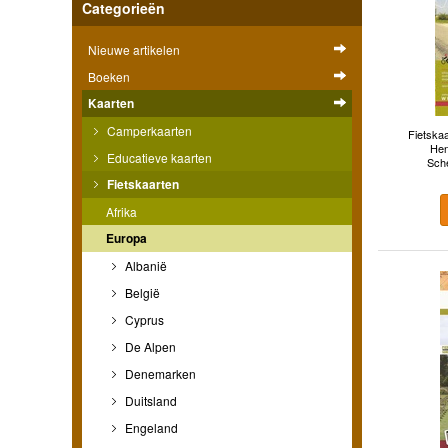
Categorieën
Nieuwe artikelen
Boeken
Kaarten
Camperkaarten
Fietskaa
Hen
Educatieve kaarten
Sche
Fietskaarten
Afrika
Europa
Albanië
België
Cyprus
De Alpen
Denemarken
Duitsland
Engeland