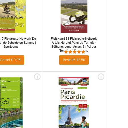
 15 Fietsroute-Netwerk De
Fietskaart 38 Fietsroute-Netwerk
an de Schelde en Somme |
Artois Nord et Pays du Ternois -
Sportoena
Béthune, Lens, Arras, St-Pol sur
Ternoise | Sportoena
Bestel € 9,95
Bestel € 12,50