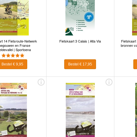
rt 14 Fietsroute-Netwerk
Fietskaart 3 Calais | Alta Via
Fietskaart
egouwen en Franse
bronnen v
ldevallei | Sportoena
Bestel € 9,95
Bestel € 17,95