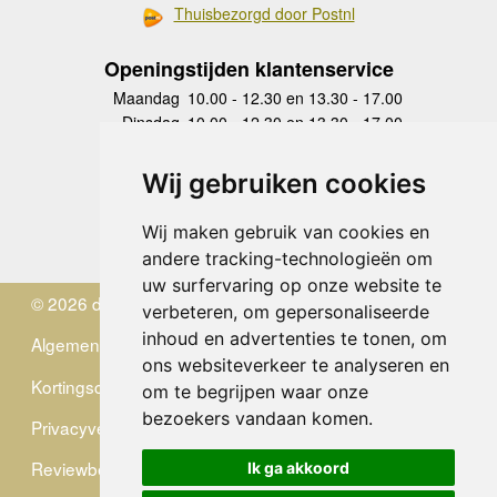
Thuisbezorgd door Postnl
Openingstijden klantenservice
Maandag
10.00 - 12.30 en 13.30 - 17.00
Dinsdag
10.00 - 12.30 en 13.30 - 17.00
Woensdag
10.00 - 12.30 en 13.30 - 17.00
Donderdag
10.00 - 12.30 en 13.30 - 17.00
Wij gebruiken cookies
Vrijdag
10.00 - 12.30 en 13.30 - 17.00
Zaterdag
gesloten
Wij maken gebruik van cookies en
Zondag
gesloten
andere tracking-technologieën om
uw surfervaring op onze website te
© 2026 de Zwerver
verbeteren, om gepersonaliseerde
inhoud en advertenties te tonen, om
Algemene Voorwaarden
ons websiteverkeer te analyseren en
Kortingscode
om te begrijpen waar onze
bezoekers vandaan komen.
Privacyverklaring
Reviewbeleid
Ik ga akkoord