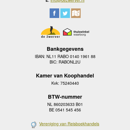
E
:
info@dezwerver.nl
Bankgegevens
IBAN: NL11 RABO 0140 1961 88
BIC: RABONL2U
Kamer van Koophandel
Kvk: 75240440
BTW-nummer
NL 860203633 B01
BE 0541 545 456
Vereniging van Reisboekhandels