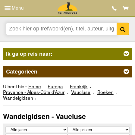
Menu
Ik ga op reis naar:
Categorieën
U bent hier:
Home
Europa
Frankrijk
Provence - Alpes-Côte d’Azur
Vaucluse
Boeken
Wandelgidsen
Wandelgidsen - Vaucluse