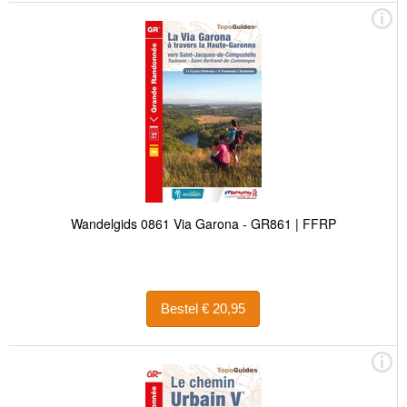
Wandelgids 0861 Via Garona - GR861 | FFRP
Bestel € 20,95