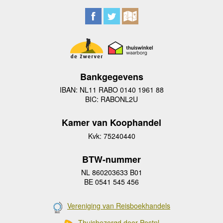
Bankgegevens
IBAN: NL11 RABO 0140 1961 88
BIC: RABONL2U
Kamer van Koophandel
Kvk: 75240440
BTW-nummer
NL 860203633 B01
BE 0541 545 456
Vereniging van Reisboekhandels
Thuisbezorgd door Postnl