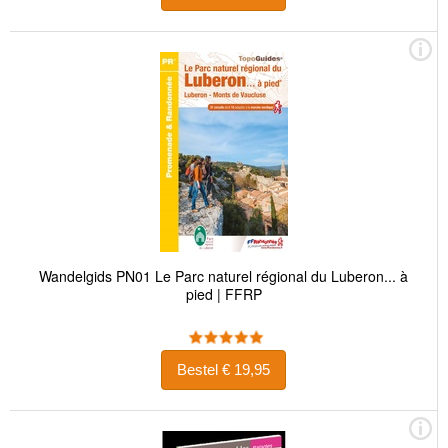
Wandelgids PN01 Le Parc naturel régional du Luberon... à
pied | FFRP
Bestel € 19,95