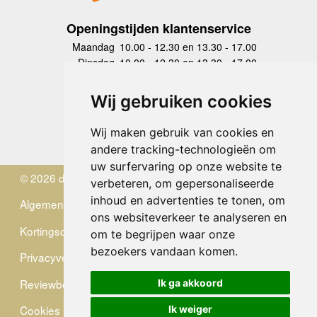
Openingstijden klantenservice
Maandag
10.00 - 12.30 en 13.30 - 17.00
Dinsdag
10.00 - 12.30 en 13.30 - 17.00
Woensdag
10.00 - 12.30 en 13.30 - 17.00
Donderdag
10.00 - 12.30 en 13.30 - 17.00
Wij gebruiken cookies
Vrijdag
10.00 - 12.30 en 13.30 - 17.00
Zaterdag
gesloten
Wij maken gebruik van cookies en
Zondag
gesloten
andere tracking-technologieën om
uw surfervaring op onze website te
© 2026 de Zwerver
verbeteren, om gepersonaliseerde
inhoud en advertenties te tonen, om
Algemene Voorwaarden
ons websiteverkeer te analyseren en
Kortingscode
om te begrijpen waar onze
bezoekers vandaan komen.
Privacyverklaring
Reviewbeleid
Ik ga akkoord
Cookies
Ik weiger