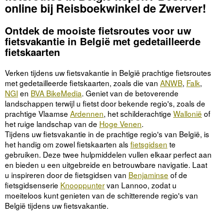
online bij Reisboekwinkel de Zwerver!
Ontdek de mooiste fietsroutes voor uw
fietsvakantie in België met gedetailleerde
fietskaarten
Verken tijdens uw fietsvakantie in België prachtige fietsroutes
met gedetailleerde fietskaarten, zoals die van
ANWB
,
Falk
,
NGI
en
BVA BikeMedia
. Geniet van de betoverende
landschappen terwijl u fietst door bekende regio's, zoals de
prachtige Vlaamse
Ardennen
, het schilderachtige
Wallonië
of
het ruige landschap van de
Hoge Venen
.
Tijdens uw fietsvakantie in de prachtige regio's van België, is
het handig om zowel fietskaarten als
fietsgidsen
te
gebruiken. Deze twee hulpmiddelen vullen elkaar perfect aan
en bieden u een uitgebreide en betrouwbare navigatie. Laat
u inspireren door de fietsgidsen van
Benjaminse
of de
fietsgidsenserie
Knooppunter
van Lannoo, zodat u
moeiteloos kunt genieten van de schitterende regio's van
België tijdens uw fietsvakantie.