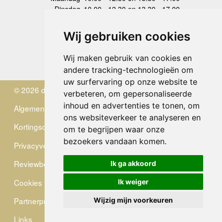
Dinsdag
10.00 - 12.30 en 13.30 - 17.00
Woensdag
10.00 - 12.30 en 13.30 - 17.00
Donderdag
10.00 - 12.30 en 13.30 - 17.00
Wij gebruiken cookies
Vrijdag
10.00 - 12.30 en 13.30 - 17.00
Zaterdag
gesloten
Wij maken gebruik van cookies en
Zondag
gesloten
andere tracking-technologieën om
uw surfervaring op onze website te
© 2026 de Zwerver
verbeteren, om gepersonaliseerde
inhoud en advertenties te tonen, om
Algemene Voorwaarden
ons websiteverkeer te analyseren en
Kortingscode
om te begrijpen waar onze
bezoekers vandaan komen.
Privacyverklaring
Reviewbeleid
Ik ga akkoord
Cookies
Ik weiger
Partnerprogramma
Wijzig mijn voorkeuren
Links