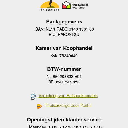
Bankgegevens
IBAN: NL11 RABO 0140 1961 88
BIC: RABONL2U
Kamer van Koophandel
Kvk: 75240440
BTW-nummer
NL 860203633 B01
BE 0541 545 456
Vereniging van Reisboekhandels
Thuisbezorgd door Postnl
Openingstijden klantenservice
Maandag
10.00 - 12.30 en 13.30 - 17.00