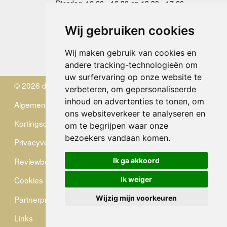
Dinsdag
10.00 - 12.30 en 13.30 - 17.00
Woensdag
10.00 - 12.30 en 13.30 - 17.00
Donderdag
10.00 - 12.30 en 13.30 - 17.00
Wij gebruiken cookies
Vrijdag
10.00 - 12.30 en 13.30 - 17.00
Zaterdag
gesloten
Wij maken gebruik van cookies en
Zondag
gesloten
andere tracking-technologieën om
uw surfervaring op onze website te
© 2026 de Zwerver
verbeteren, om gepersonaliseerde
inhoud en advertenties te tonen, om
Algemene Voorwaarden
ons websiteverkeer te analyseren en
Kortingscode
om te begrijpen waar onze
bezoekers vandaan komen.
Privacyverklaring
Reviewbeleid
Ik ga akkoord
Cookies
Ik weiger
Partnerprogramma
Wijzig mijn voorkeuren
Links