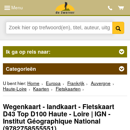
Menu
Ik ga op reis naar:
Categorieën
U bent hier:
Home
Europa
Frankrijk
Auvergne
Haute-Loire
Kaarten
Fietskaarten
Wegenkaart - landkaart - Fietskaart
D43 Top D100 Haute - Loire | IGN -
Institut Géographique National
(9782758555551)