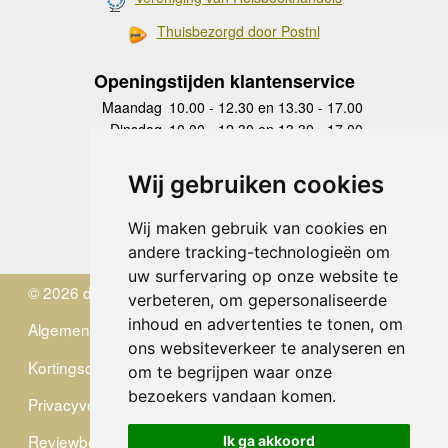
Thuisbezorgd door Postnl
Openingstijden klantenservice
Maandag
10.00 - 12.30 en 13.30 - 17.00
Dinsdag
10.00 - 12.30 en 13.30 - 17.00
Woensdag
10.00 - 12.30 en 13.30 - 17.00
Donderdag
10.00 - 12.30 en 13.30 - 17.00
Wij gebruiken cookies
Vrijdag
10.00 - 12.30 en 13.30 - 17.00
Zaterdag
gesloten
Wij maken gebruik van cookies en
Zondag
gesloten
andere tracking-technologieën om
uw surfervaring op onze website te
© 2026 de Zwerver
verbeteren, om gepersonaliseerde
inhoud en advertenties te tonen, om
Algemene Voorwaarden
ons websiteverkeer te analyseren en
Kortingscode
om te begrijpen waar onze
bezoekers vandaan komen.
Privacyverklaring
Reviewbeleid
Ik ga akkoord