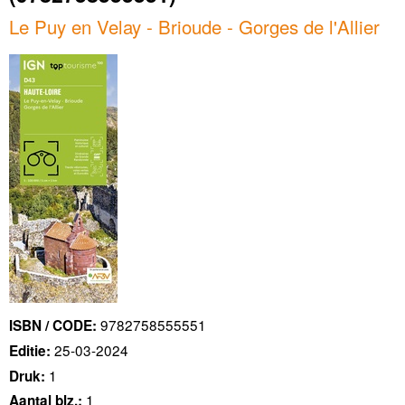
Le Puy en Velay - Brioude - Gorges de l'Allier
9782758555551
ISBN / CODE:
25-03-2024
Editie:
1
Druk:
1
Aantal blz.: