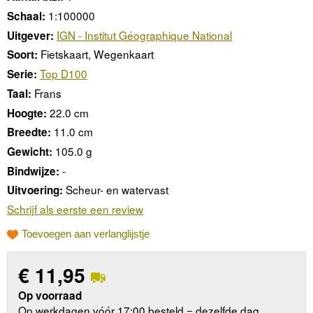
1:100000
Schaal:
IGN - Institut Géographique National
Uitgever:
Fietskaart, Wegenkaart
Soort:
Top D100
Serie:
Frans
Taal:
22.0 cm
Hoogte:
11.0 cm
Breedte:
105.0 g
Gewicht:
-
Bindwijze:
Scheur- en watervast
Uitvoering:
Schrijf als eerste een review
Toevoegen aan verlanglijstje
€
11,95
Op voorraad
Op werkdagen vóór 17:00 besteld = dezelfde dag