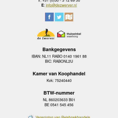
T
: +31 (0)50 - 3 12 69 50
E
:
info@dezwerver.nl
Bankgegevens
IBAN: NL11 RABO 0140 1961 88
BIC: RABONL2U
Kamer van Koophandel
Kvk: 75240440
BTW-nummer
NL 860203633 B01
BE 0541 545 456
Vereniging van Reisboekhandels