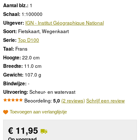
1
Aantal blz.:
1:100000
Schaal:
IGN - Institut Géographique National
Uitgever:
Fietskaart, Wegenkaart
Soort:
Top D100
Serie:
Frans
Taal:
22.0 cm
Hoogte:
11.0 cm
Breedte:
107.0 g
Gewicht:
-
Bindwijze:
Scheur- en watervast
Uitvoering:
Beoordeling:
(2 reviews)
Schrijf een review
5,0
Toevoegen aan verlanglijstje
€
11,95
Op voorraad