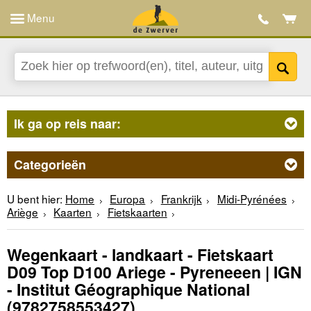
Menu
Ik ga op reis naar:
Categorieën
U bent hier:
Home
Europa
Frankrijk
Midi-Pyrénées
Ariège
Kaarten
Fietskaarten
Wegenkaart - landkaart - Fietskaart
D09 Top D100 Ariege - Pyreneeen | IGN
- Institut Géographique National
(9782758553427)