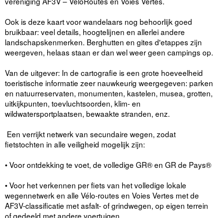
vereniging AF3V – VéloRoutes en Voies Vertes.
Ook is deze kaart voor wandelaars nog behoorlijk goed
bruikbaar: veel details, hoogtelijnen en allerlei andere
landschapskenmerken. Berghutten en gites d'etappes zijn
weergeven, helaas staan er dan wel weer geen campings op.
Van de uitgever: In de cartografie is een grote hoeveelheid
toeristische informatie zeer nauwkeurig weergegeven: parken
en natuurreservaten, monumenten, kastelen, musea, grotten,
uitkijkpunten, toevluchtsoorden, klim- en
wildwatersportplaatsen, bewaakte stranden, enz.
Een verrijkt netwerk van secundaire wegen, zodat
fietstochten in alle veiligheid mogelijk zijn:
• Voor ontdekking te voet, de volledige GR® en GR de Pays®
• Voor het verkennen per fiets van het volledige lokale
wegennetwerk en alle Vélo-routes en Voies Vertes met de
AF3V-classificatie met asfalt- of grindwegen, op eigen terrein
of gedeeld met andere voertuigen