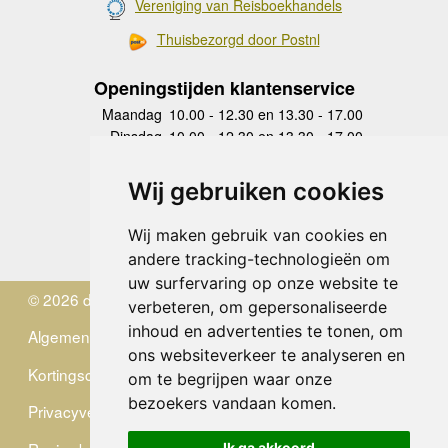
Vereniging van Reisboekhandels
Thuisbezorgd door Postnl
Openingstijden klantenservice
Maandag
10.00 - 12.30 en 13.30 - 17.00
Dinsdag
10.00 - 12.30 en 13.30 - 17.00
Woensdag
10.00 - 12.30 en 13.30 - 17.00
Donderdag
10.00 - 12.30 en 13.30 - 17.00
Wij gebruiken cookies
Vrijdag
10.00 - 12.30 en 13.30 - 17.00
Zaterdag
gesloten
Wij maken gebruik van cookies en
Zondag
gesloten
andere tracking-technologieën om
uw surfervaring op onze website te
© 2026 de Zwerver
verbeteren, om gepersonaliseerde
inhoud en advertenties te tonen, om
Algemene Voorwaarden
ons websiteverkeer te analyseren en
Kortingscode
om te begrijpen waar onze
bezoekers vandaan komen.
Privacyverklaring
Ik ga akkoord