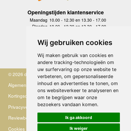
Openingstijden klantenservice
Maandag
10.00 - 12.30 en 13.30 - 17.00
Dinsdag
10.00 - 12.30 en 13.30 - 17.00
Woensdag
10.00 - 12.30 en 13.30 - 17.00
Donderdag
10.00 - 12.30 en 13.30 - 17.00
Wij gebruiken cookies
Vrijdag
10.00 - 12.30 en 13.30 - 17.00
Zaterdag
gesloten
Wij maken gebruik van cookies en
Zondag
gesloten
andere tracking-technologieën om
uw surfervaring op onze website te
© 2026 de Zwerver
verbeteren, om gepersonaliseerde
inhoud en advertenties te tonen, om
Algemene Voorwaarden
ons websiteverkeer te analyseren en
Kortingscode
om te begrijpen waar onze
bezoekers vandaan komen.
Privacyverklaring
Reviewbeleid
Ik ga akkoord
Cookies
Ik weiger