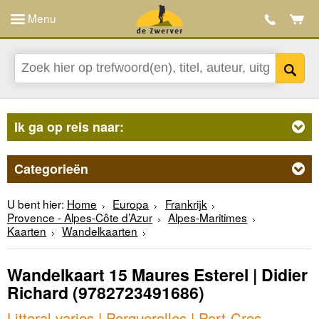
Menu
Ik ga op reis naar:
Categorieën
U bent hier:
Home
Europa
Frankrijk
Provence - Alpes-Côte d’Azur
Alpes-Maritimes
Kaarten
Wandelkaarten
Wandelkaart 15 Maures Esterel | Didier
Richard
(9782723491686)
Littoral varios | Porquerolles | Port-Cros