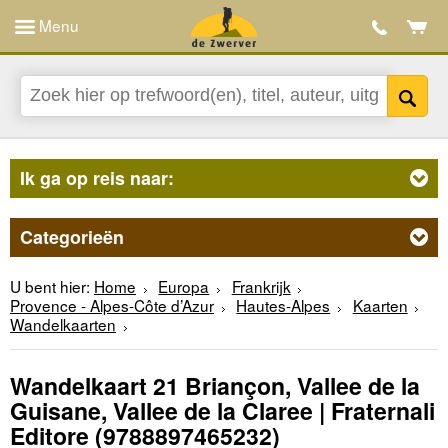
Menu
Ik ga op reis naar:
Categorieën
U bent hier:
Home
Europa
Frankrijk
Provence - Alpes-Côte d’Azur
Hautes-Alpes
Kaarten
Wandelkaarten
Wandelkaart 21 Briançon, Vallee de la
Guisane, Vallee de la Claree | Fraternali
Editore
(9788897465232)