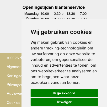
Openingstijden klantenservice
Maandag
10.00 - 12.30 en 13.30 - 17.00
Dinsdag
10.00 - 12.30 en 13.30 - 17.00
Woensdag
10.00 - 12.30 en 13.30 - 17.00
Donderdag
10.00 - 12.30 en 13.30 - 17.00
Wij gebruiken cookies
Vrijdag
10.00 - 12.30 en 13.30 - 17.00
Zaterdag
gesloten
Wij maken gebruik van cookies en
Zondag
gesloten
andere tracking-technologieën om
uw surfervaring op onze website te
© 2026 de Zwerver
verbeteren, om gepersonaliseerde
inhoud en advertenties te tonen, om
Algemene Voorwaarden
ons websiteverkeer te analyseren en
Kortingscode
om te begrijpen waar onze
bezoekers vandaan komen.
Privacyverklaring
Reviewbeleid
Ik ga akkoord
Cookies
Ik weiger