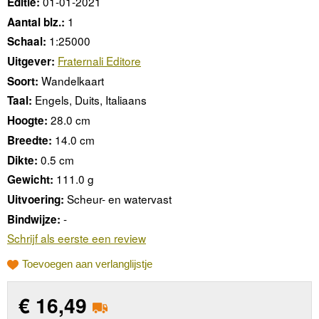
01-01-2021
Editie:
1
Aantal blz.:
1:25000
Schaal:
Fraternali Editore
Uitgever:
Wandelkaart
Soort:
Engels, Duits, Italiaans
Taal:
28.0 cm
Hoogte:
14.0 cm
Breedte:
0.5 cm
Dikte:
111.0 g
Gewicht:
Scheur- en watervast
Uitvoering:
-
Bindwijze:
Schrijf als eerste een review
Toevoegen aan verlanglijstje
€
16,49