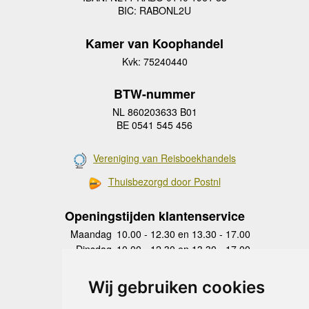
BIC: RABONL2U
Kamer van Koophandel
Kvk: 75240440
BTW-nummer
NL 860203633 B01
BE 0541 545 456
Vereniging van Reisboekhandels
Thuisbezorgd door Postnl
Openingstijden klantenservice
Maandag
10.00 - 12.30 en 13.30 - 17.00
Dinsdag
10.00 - 12.30 en 13.30 - 17.00
Woensdag
10.00 - 12.30 en 13.30 - 17.00
Donderdag
10.00 - 12.30 en 13.30 - 17.00
Wij gebruiken cookies
Vrijdag
10.00 - 12.30 en 13.30 - 17.00