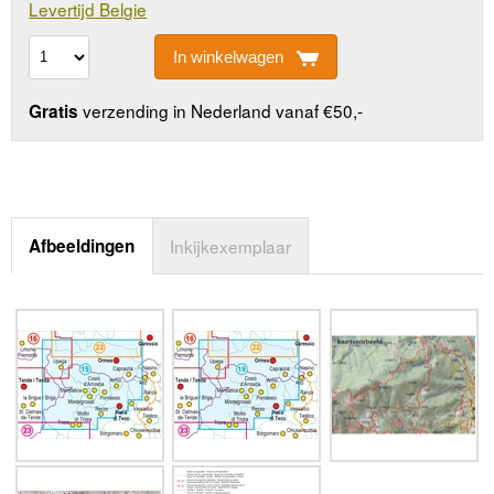
Levertijd Belgie
In winkelwagen
verzending in Nederland vanaf €50,-
Gratis
Afbeeldingen
Inkijkexemplaar