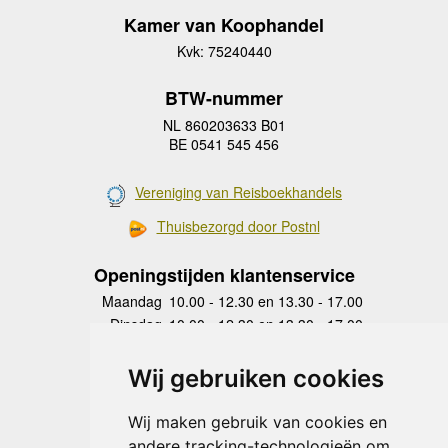
Kamer van Koophandel
Kvk: 75240440
BTW-nummer
NL 860203633 B01
BE 0541 545 456
Vereniging van Reisboekhandels
Thuisbezorgd door Postnl
Openingstijden klantenservice
Maandag
10.00 - 12.30 en 13.30 - 17.00
Dinsdag
10.00 - 12.30 en 13.30 - 17.00
Woensdag
10.00 - 12.30 en 13.30 - 17.00
Donderdag
10.00 - 12.30 en 13.30 - 17.00
Wij gebruiken cookies
Vrijdag
10.00 - 12.30 en 13.30 - 17.00
Zaterdag
gesloten
Wij maken gebruik van cookies en
Zondag
gesloten
andere tracking-technologieën om