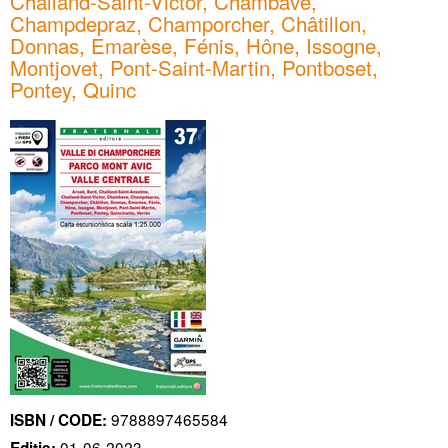
Challand-Saint-Victor, Chambave,
Champdepraz, Champorcher, Châtillon,
Donnas, Emarèse, Fénis, Hône, Issogne,
Montjovet, Pont-Saint-Martin, Pontboset,
Pontey, Quinc
9788897465584
ISBN / CODE:
01-06-2023