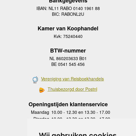
Bankgegevens
IBAN: NL11 RABO 0140 1961 88
BIC: RABONL2U
Kamer van Koophandel
Kvk: 75240440
BTW-nummer
NL 860203633 B01
BE 0541 545 456
Vereniging van Reisboekhandels
Thuisbezorgd door Postnl
Openingstijden klantenservice
Maandag
10.00 - 12.30 en 13.30 - 17.00
Dinsdag
10.00 - 12.30 en 13.30 - 17.00
Woensdag
10.00 - 12.30 en 13.30 - 17.00
Donderdag
10.00 - 12.30 en 13.30 - 17.00
Wij gebruiken cookies