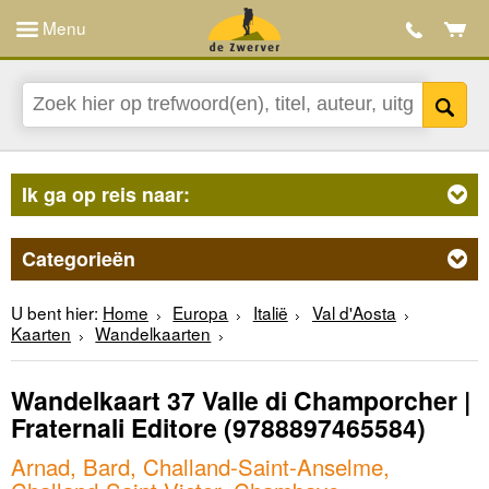
Menu
Ik ga op reis naar:
Categorieën
U bent hier:
Home
Europa
Italië
Val d'Aosta
Kaarten
Wandelkaarten
Wandelkaart 37 Valle di Champorcher |
Fraternali Editore
(9788897465584)
Arnad, Bard, Challand-Saint-Anselme,