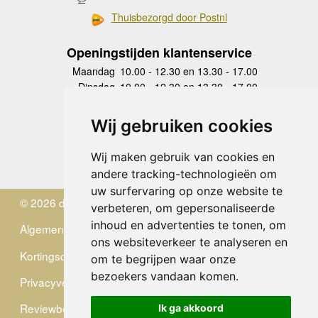
Thuisbezorgd door Postnl
Openingstijden klantenservice
Maandag
10.00 - 12.30 en 13.30 - 17.00
Dinsdag
10.00 - 12.30 en 13.30 - 17.00
Woensdag
10.00 - 12.30 en 13.30 - 17.00
Donderdag
10.00 - 12.30 en 13.30 - 17.00
Wij gebruiken cookies
Vrijdag
10.00 - 12.30 en 13.30 - 17.00
Zaterdag
gesloten
Wij maken gebruik van cookies en
Zondag
gesloten
andere tracking-technologieën om
uw surfervaring op onze website te
© 2026 de Zwerver
verbeteren, om gepersonaliseerde
inhoud en advertenties te tonen, om
Algemene Voorwaarden
ons websiteverkeer te analyseren en
Kortingscode
om te begrijpen waar onze
bezoekers vandaan komen.
Privacyverklaring
Reviewbeleid
Ik ga akkoord