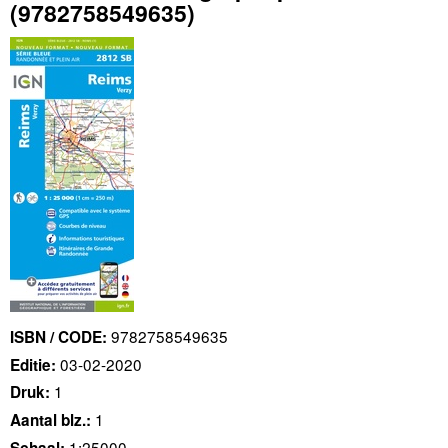
(9782758549635)
9782758549635
ISBN / CODE:
03-02-2020
Editie:
1
Druk:
1
Aantal blz.:
1:25000
Schaal: