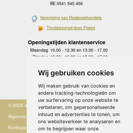
BE 0541 545 456
Vereniging van Reisboekhandels
Thuisbezorgd door Postnl
Openingstijden klantenservice
Maandag
10.00 - 12.30 en 13.30 - 17.00
Dinsdag
10.00 - 12.30 en 13.30 - 17.00
Woensdag
10.00 - 12.30 en 13.30 - 17.00
Donderdag
10.00 - 12.30 en 13.30 - 17.00
Wij gebruiken cookies
Vrijdag
10.00 - 12.30 en 13.30 - 17.00
Zaterdag
gesloten
Wij maken gebruik van cookies en
Zondag
gesloten
andere tracking-technologieën om
uw surfervaring op onze website te
© 2026 de Zwerver
verbeteren, om gepersonaliseerde
inhoud en advertenties te tonen, om
Algemene Voorwaarden
ons websiteverkeer te analyseren en
Kortingscode
om te begrijpen waar onze