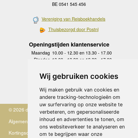
BE 0541 545 456
Vereniging van Reisboekhandels
Thuisbezorgd door Postnl
Openingstijden klantenservice
Maandag
10.00 - 12.30 en 13.30 - 17.00
Dinsdag
10.00 - 12.30 en 13.30 - 17.00
Woensdag
10.00 - 12.30 en 13.30 - 17.00
Donderdag
10.00 - 12.30 en 13.30 - 17.00
Wij gebruiken cookies
Vrijdag
10.00 - 12.30 en 13.30 - 17.00
Zaterdag
gesloten
Wij maken gebruik van cookies en
Zondag
gesloten
andere tracking-technologieën om
uw surfervaring op onze website te
© 2026 de Zwerver
verbeteren, om gepersonaliseerde
inhoud en advertenties te tonen, om
Algemene Voorwaarden
ons websiteverkeer te analyseren en
Kortingscode
om te begrijpen waar onze