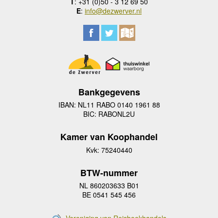
T
: +31 (0)50 - 3 12 69 50
E
:
info@dezwerver.nl
Bankgegevens
IBAN: NL11 RABO 0140 1961 88
BIC: RABONL2U
Kamer van Koophandel
Kvk: 75240440
BTW-nummer
NL 860203633 B01
BE 0541 545 456