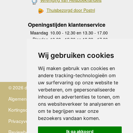
Vereniging van Reisboekhandels
Thuisbezorgd door Postnl
Openingstijden klantenservice
Maandag
10.00 - 12.30 en 13.30 - 17.00
Dinsdag
10.00 - 12.30 en 13.30 - 17.00
Woensdag
10.00 - 12.30 en 13.30 - 17.00
Donderdag
10.00 - 12.30 en 13.30 - 17.00
Wij gebruiken cookies
Vrijdag
10.00 - 12.30 en 13.30 - 17.00
Zaterdag
gesloten
Wij maken gebruik van cookies en
Zondag
gesloten
andere tracking-technologieën om
uw surfervaring op onze website te
© 2026 de Zwerver
verbeteren, om gepersonaliseerde
inhoud en advertenties te tonen, om
Algemene Voorwaarden
ons websiteverkeer te analyseren en
Kortingscode
om te begrijpen waar onze
bezoekers vandaan komen.
Privacyverklaring
Reviewbeleid
Ik ga akkoord