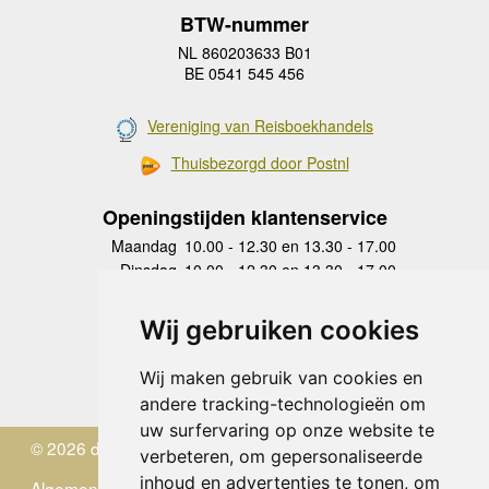
BTW-nummer
NL 860203633 B01
BE 0541 545 456
Vereniging van Reisboekhandels
Thuisbezorgd door Postnl
Openingstijden klantenservice
Maandag
10.00 - 12.30 en 13.30 - 17.00
Dinsdag
10.00 - 12.30 en 13.30 - 17.00
Woensdag
10.00 - 12.30 en 13.30 - 17.00
Donderdag
10.00 - 12.30 en 13.30 - 17.00
Wij gebruiken cookies
Vrijdag
10.00 - 12.30 en 13.30 - 17.00
Zaterdag
gesloten
Wij maken gebruik van cookies en
Zondag
gesloten
andere tracking-technologieën om
uw surfervaring op onze website te
© 2026 de Zwerver
verbeteren, om gepersonaliseerde
inhoud en advertenties te tonen, om
Algemene Voorwaarden