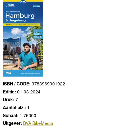
9783969901922
ISBN / CODE:
01-03-2024
Editie:
7
Druk:
1
Aantal blz.:
1:75000
Schaal:
BVA BikeMedia
Uitgever: