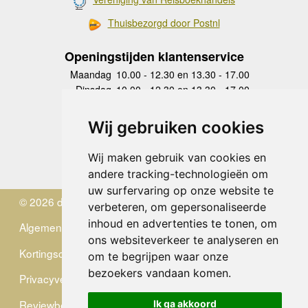
Thuisbezorgd door Postnl
Openingstijden klantenservice
Maandag
10.00 - 12.30 en 13.30 - 17.00
Dinsdag
10.00 - 12.30 en 13.30 - 17.00
Woensdag
10.00 - 12.30 en 13.30 - 17.00
Donderdag
10.00 - 12.30 en 13.30 - 17.00
Wij gebruiken cookies
Vrijdag
10.00 - 12.30 en 13.30 - 17.00
Zaterdag
gesloten
Wij maken gebruik van cookies en
Zondag
gesloten
andere tracking-technologieën om
uw surfervaring op onze website te
© 2026 de Zwerver
verbeteren, om gepersonaliseerde
inhoud en advertenties te tonen, om
Algemene Voorwaarden
ons websiteverkeer te analyseren en
Kortingscode
om te begrijpen waar onze
bezoekers vandaan komen.
Privacyverklaring
Reviewbeleid
Ik ga akkoord