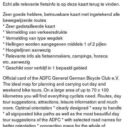
Echt alle relevante fietsinfo is op deze kaart terug te vinden.
Zeer goede heldere, betrouwbare kaart met ingetekend alle
bewegwijzerde routes
* Zeer gedetailleerde kaart
* Vermelding van verkeersdrukte
* Vermelding van type wegdek
* Hellingen worden aangegeven middels 1 of 2 pijlen
* Hoogtelijnen aanwezig
* Relevante info als fietsenmakers, campings, horeca
etc..aanwezig
* Geschikt voor verblijf in 1 bepaald gebied
Official card of the ADFC General German Bicycle Club e.V.
The ideal map for planning and carrying out day and
weekend bike tours. On a large area of up to 70 x 100
kilometres you will find everything cyclists need. Routes, day
tour suggestions, attractions, leisure information and much
more. Optimal orientation * clearly designed * easy to handle
* all signposted bike paths as well as the most beautiful day
tour suggestions of the ADFC * with selected road names for
better orientation * connection maps for the whole of