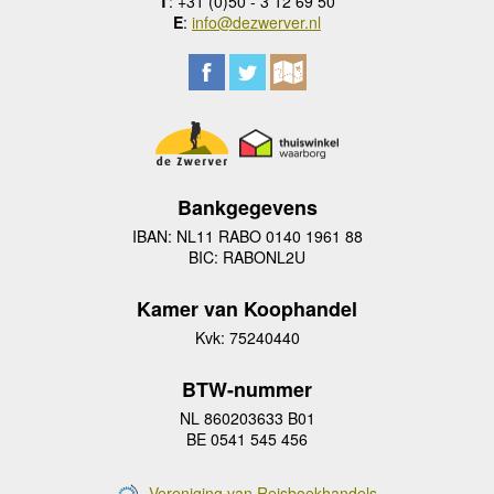
T
: +31 (0)50 - 3 12 69 50
E
:
info@dezwerver.nl
Bankgegevens
IBAN: NL11 RABO 0140 1961 88
BIC: RABONL2U
Kamer van Koophandel
Kvk: 75240440
BTW-nummer
NL 860203633 B01
BE 0541 545 456
Vereniging van Reisboekhandels