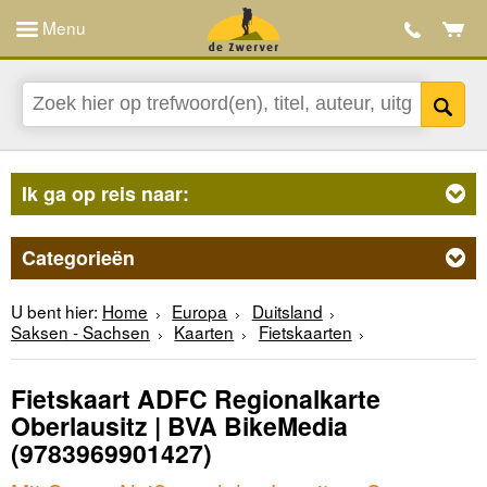
Menu
Ik ga op reis naar:
Categorieën
U bent hier:
Home
Europa
Duitsland
Saksen - Sachsen
Kaarten
Fietskaarten
Fietskaart ADFC Regionalkarte
Oberlausitz | BVA BikeMedia
(9783969901427)