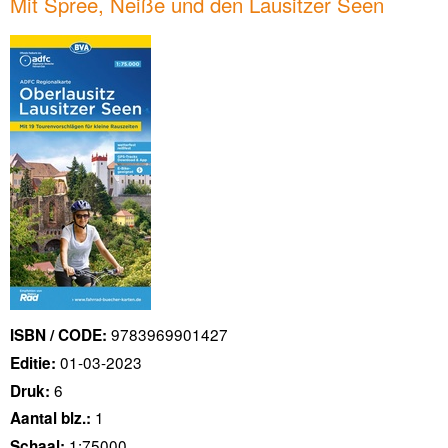
Mit Spree, Neiße und den Lausitzer Seen
9783969901427
ISBN / CODE:
01-03-2023
Editie:
6
Druk:
1
Aantal blz.:
1:75000
Schaal: