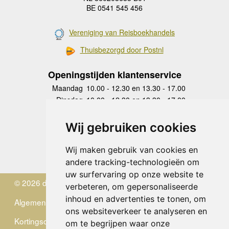
BE 0541 545 456
Vereniging van Reisboekhandels
Thuisbezorgd door Postnl
Openingstijden klantenservice
Maandag
10.00 - 12.30 en 13.30 - 17.00
Dinsdag
10.00 - 12.30 en 13.30 - 17.00
Woensdag
10.00 - 12.30 en 13.30 - 17.00
Donderdag
10.00 - 12.30 en 13.30 - 17.00
Wij gebruiken cookies
Vrijdag
10.00 - 12.30 en 13.30 - 17.00
Zaterdag
gesloten
Wij maken gebruik van cookies en
Zondag
gesloten
andere tracking-technologieën om
uw surfervaring op onze website te
© 2026 de Zwerver
verbeteren, om gepersonaliseerde
inhoud en advertenties te tonen, om
Algemene Voorwaarden
ons websiteverkeer te analyseren en
Kortingscode
om te begrijpen waar onze