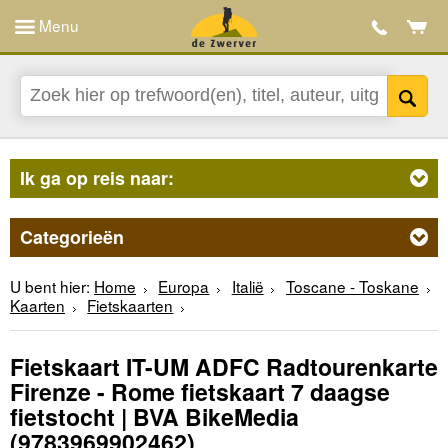
Menu
Ik ga op reis naar:
Categorieën
U bent hier:
Home
Europa
Italië
Toscane - Toskane
Kaarten
Fietskaarten
Fietskaart IT-UM ADFC Radtourenkarte
Firenze - Rome fietskaart 7 daagse
fietstocht | BVA BikeMedia
(9783969902462)