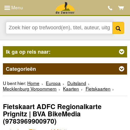
Menu
Ik ga op reis naar:
Categorieën
U bent hier:
Home
Europa
Duitsland
Mecklenburg Vorpommern
Kaarten
Fietskaarten
Fietskaart ADFC Regionalkarte
Prignitz | BVA BikeMedia
(9783969900970)