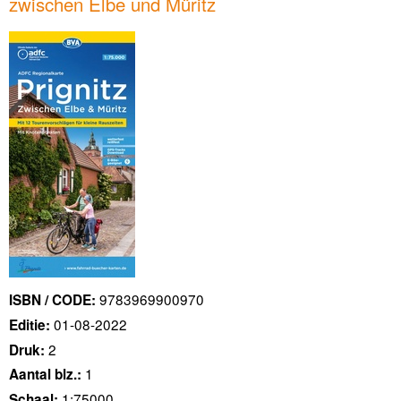
zwischen Elbe und Müritz
9783969900970
ISBN / CODE:
01-08-2022
Editie:
2
Druk:
1
Aantal blz.:
1:75000
Schaal: