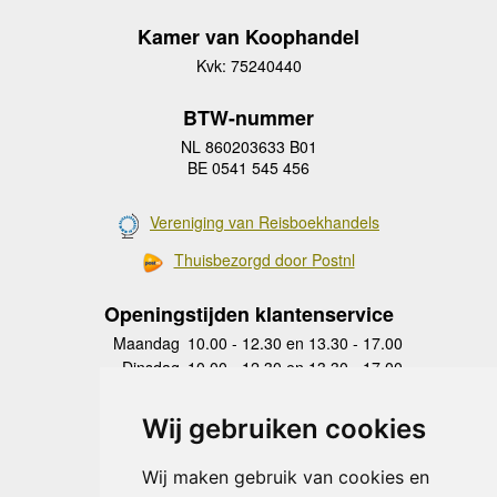
Kamer van Koophandel
Kvk: 75240440
BTW-nummer
NL 860203633 B01
BE 0541 545 456
Vereniging van Reisboekhandels
Thuisbezorgd door Postnl
Openingstijden klantenservice
Maandag
10.00 - 12.30 en 13.30 - 17.00
Dinsdag
10.00 - 12.30 en 13.30 - 17.00
Woensdag
10.00 - 12.30 en 13.30 - 17.00
Donderdag
10.00 - 12.30 en 13.30 - 17.00
Wij gebruiken cookies
Vrijdag
10.00 - 12.30 en 13.30 - 17.00
Zaterdag
gesloten
Wij maken gebruik van cookies en
Zondag
gesloten