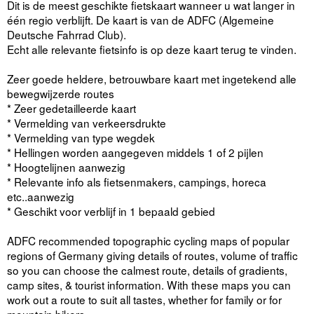
Dit is de meest geschikte fietskaart wanneer u wat langer in
één regio verblijft. De kaart is van de ADFC (Algemeine
Deutsche Fahrrad Club).
Echt alle relevante fietsinfo is op deze kaart terug te vinden.
Zeer goede heldere, betrouwbare kaart met ingetekend alle
bewegwijzerde routes
* Zeer gedetailleerde kaart
* Vermelding van verkeersdrukte
* Vermelding van type wegdek
* Hellingen worden aangegeven middels 1 of 2 pijlen
* Hoogtelijnen aanwezig
* Relevante info als fietsenmakers, campings, horeca
etc..aanwezig
* Geschikt voor verblijf in 1 bepaald gebied
ADFC recommended topographic cycling maps of popular
regions of Germany giving details of routes, volume of traffic
so you can choose the calmest route, details of gradients,
camp sites, & tourist information. With these maps you can
work out a route to suit all tastes, whether for family or for
mountain bikers.