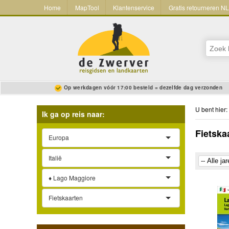
Home
MapTool
Klantenservice
Gratis retourneren N
Op werkdagen vóór 17:00 besteld = dezelfde dag verzonden
U bent hier:
Ik ga op reis naar:
Fietska
Europa
Italië
♦ Lago Maggiore
Fietskaarten