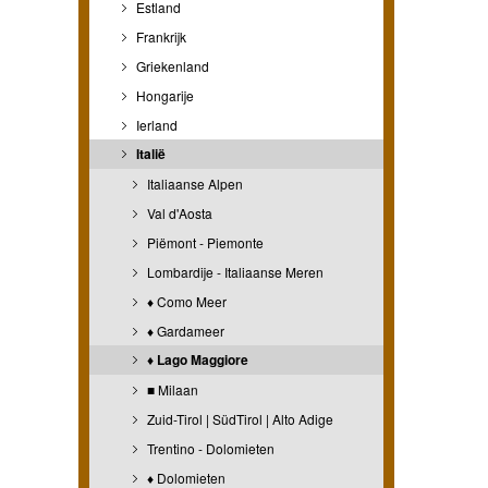
Estland
Frankrijk
Griekenland
Hongarije
Ierland
Italië
Italiaanse Alpen
Val d'Aosta
Piëmont - Piemonte
Lombardije - Italiaanse Meren
♦ Como Meer
♦ Gardameer
♦ Lago Maggiore
■ Milaan
Zuid-Tirol | SüdTirol | Alto Adige
Trentino - Dolomieten
♦ Dolomieten