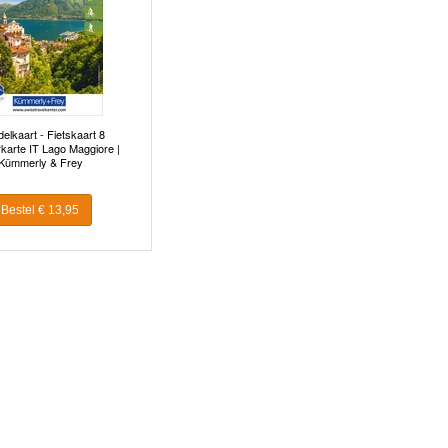
elkaart - Fietskaart 8
karte IT Lago Maggiore |
Kümmerly & Frey
Bestel € 13,95