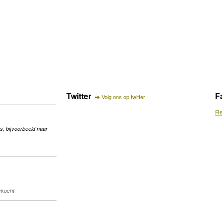
Twitter
F
Volg ons op twitter
Re
s, bijvoorbeeld naar
gekocht