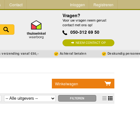
s
Contact
Inloggen
Registreren
Vragen?
Voor uw vragen neem gerust
contact met ons op!
050-312 69 50
NEEM CONTACT OP
 verzending vanaf €50,-
Achteraf betalen
Deskundig persone
Winkelwagen
Geen items in winkelwagen
Ga naar winkelwagen