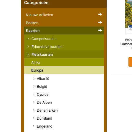
Categorieën
Nieuwe artikelen
Boeken
Kaarten
Camperkaarten
Wand
Outdoor
Educatieve kaarten
Fietskaarten
Afrika
Europa
Albanië
België
Cyprus
De Alpen
Denemarken
Duitsland
Engeland