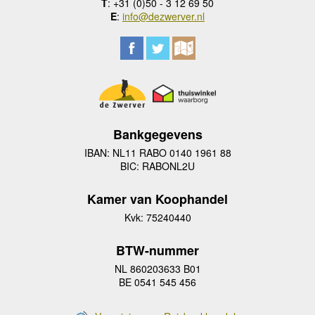
T
: +31 (0)50 - 3 12 69 50
E
:
info@dezwerver.nl
Bankgegevens
IBAN: NL11 RABO 0140 1961 88
BIC: RABONL2U
Kamer van Koophandel
Kvk: 75240440
BTW-nummer
NL 860203633 B01
BE 0541 545 456