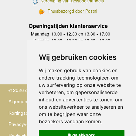
Vereniging van Reisboekhandels
Thuisbezorgd door Postnl
Openingstijden klantenservice
Maandag
10.00 - 12.30 en 13.30 - 17.00
Dinsdag
10.00 - 12.30 en 13.30 - 17.00
Woensdag
10.00 - 12.30 en 13.30 - 17.00
Donderdag
10.00 - 12.30 en 13.30 - 17.00
Wij gebruiken cookies
Vrijdag
10.00 - 12.30 en 13.30 - 17.00
Zaterdag
gesloten
Wij maken gebruik van cookies en
Zondag
gesloten
andere tracking-technologieën om
uw surfervaring op onze website te
© 2026 de Zwerver
verbeteren, om gepersonaliseerde
inhoud en advertenties te tonen, om
Algemene Voorwaarden
ons websiteverkeer te analyseren en
Kortingscode
om te begrijpen waar onze
bezoekers vandaan komen.
Privacyverklaring
Reviewbeleid
Ik ga akkoord