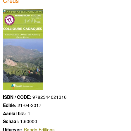
Creus
9782344021316
ISBN / CODE:
21-04-2017
Editie:
1
Aantal blz.:
1:50000
Schaal:
Rando Editions
Uitgever: