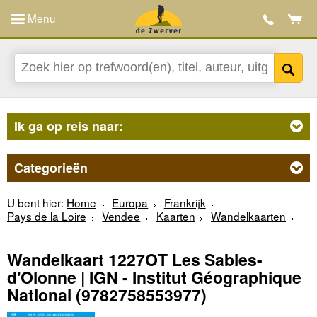
Menu
Ik ga op reis naar:
Categorieën
U bent hier:
Home
Europa
Frankrijk
Pays de la Loire
Vendee
Kaarten
Wandelkaarten
Wandelkaart 1227OT Les Sables-
d'Olonne | IGN - Institut Géographique
National
(9782758553977)