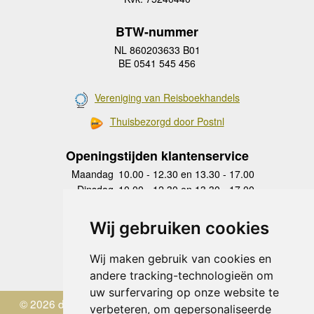
BTW-nummer
NL 860203633 B01
BE 0541 545 456
Vereniging van Reisboekhandels
Thuisbezorgd door Postnl
Openingstijden klantenservice
Maandag
10.00 - 12.30 en 13.30 - 17.00
Dinsdag
10.00 - 12.30 en 13.30 - 17.00
Woensdag
10.00 - 12.30 en 13.30 - 17.00
Donderdag
10.00 - 12.30 en 13.30 - 17.00
Wij gebruiken cookies
Vrijdag
10.00 - 12.30 en 13.30 - 17.00
Zaterdag
gesloten
Wij maken gebruik van cookies en
Zondag
gesloten
andere tracking-technologieën om
uw surfervaring op onze website te
© 2026 de Zwerver
verbeteren, om gepersonaliseerde