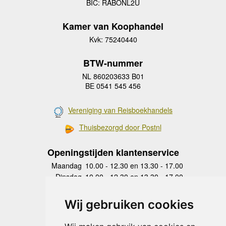
BIC: RABONL2U
Kamer van Koophandel
Kvk: 75240440
BTW-nummer
NL 860203633 B01
BE 0541 545 456
Vereniging van Reisboekhandels
Thuisbezorgd door Postnl
Openingstijden klantenservice
Maandag
10.00 - 12.30 en 13.30 - 17.00
Dinsdag
10.00 - 12.30 en 13.30 - 17.00
Woensdag
10.00 - 12.30 en 13.30 - 17.00
Donderdag
10.00 - 12.30 en 13.30 - 17.00
Wij gebruiken cookies
Vrijdag
10.00 - 12.30 en 13.30 - 17.00
Zaterdag
gesloten