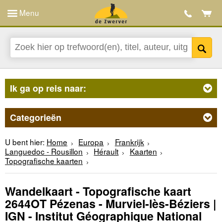
Menu
Ik ga op reis naar:
Categorieën
U bent hier:
Home
Europa
Frankrijk
Languedoc - Rousillon
Hérault
Kaarten
Topografische kaarten
Wandelkaart - Topografische kaart
2644OT Pézenas - Murviel-lès-Béziers |
IGN - Institut Géographique National