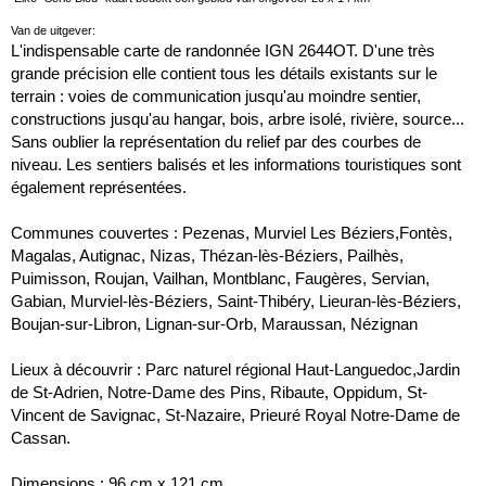
Van de uitgever:
L'indispensable carte de randonnée IGN 2644OT. D'une très
grande précision elle contient tous les détails existants sur le
terrain : voies de communication jusqu'au moindre sentier,
constructions jusqu'au hangar, bois, arbre isolé, rivière, source...
Sans oublier la représentation du relief par des courbes de
niveau. Les sentiers balisés et les informations touristiques sont
également représentées.
Communes couvertes : Pezenas, Murviel Les Béziers,Fontès,
Magalas, Autignac, Nizas, Thézan-lès-Béziers, Pailhès,
Puimisson, Roujan, Vailhan, Montblanc, Faugères, Servian,
Gabian, Murviel-lès-Béziers, Saint-Thibéry, Lieuran-lès-Béziers,
Boujan-sur-Libron, Lignan-sur-Orb, Maraussan, Nézignan
Lieux à découvrir : Parc naturel régional Haut-Languedoc,Jardin
de St-Adrien, Notre-Dame des Pins, Ribaute, Oppidum, St-
Vincent de Savignac, St-Nazaire, Prieuré Royal Notre-Dame de
Cassan.
Dimensions : 96 cm x 121 cm