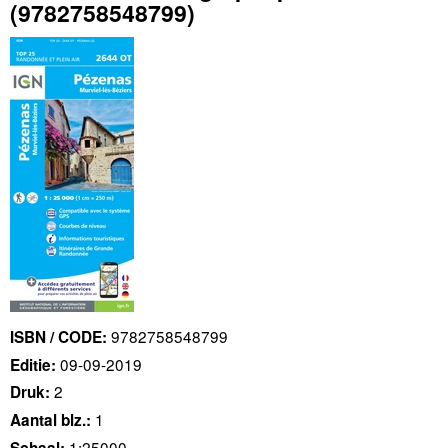
(9782758548799)
9782758548799
ISBN / CODE:
09-09-2019
Editie:
2
Druk:
1
Aantal blz.:
1:25000
Schaal: