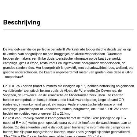
Beschrijving
De wandelkaart die de perfectie benadert! Werkelijk alle topografische details zijn er op
te vinden; van hoogtelijnen tot aan bruggetjes en allerlei wandelpaden. Daarnaast
hebben de makers een flinke dosis toeristische informatie op de kaart verwerkt:
campings, gites d étape, restaurants en ingetekende doorgaande wandelpaden, de
grandes randonnées. Het kleurgebruik is geweldig met schaduwzijdes, bos, weiland, etc
goed te onderscheiden. De kaart is uitgevoerd met raster van graden, dus deze is GPS
- toepasbaar!
De TOP 25 kaarten (kaart nummers die eindigen op "T") hebben betrekking op gebieden
van bijzonder toeristisch belang zoals de Alpen, de Pyreneeën,De Cevennes, de
Vogezen, de Provence, en de Atlantische en Middellandse zeekusten. De kaarten
hebben een opdruk en benadrukken zo de lokale wandelpaden, lange afstand GR
routes en, in voorkomend geval, ski routes. Andere toeristische informatie omvat
campings, paardensport of kanocentra, hutten, berghutten, etc. Elke "TOP 25" kaart
bedekt een gebied van ongeveer 28 x 21 km.
De rest van Frankrijk wordt in kaart gebracht met de "Série Bleu" (eindigend op O =
ouest of E = est) welke geen speciale extra overdruk heeft om de wandelroutes aan te
duiden. Op deze kaarten vind je dan ook geen toeristische informatie als campings en
hutten; het zijn puur topografische kaarten, maar zoals gezegd bijzonder gedetailleerd.
Elke "Série Bleu" kaart bedekt een gebied van ongeveer 20 x 14 km