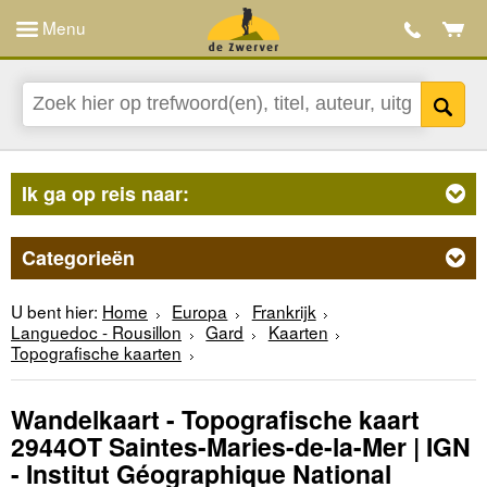
Menu
Ik ga op reis naar:
Categorieën
U bent hier:
Home
Europa
Frankrijk
Languedoc - Rousillon
Gard
Kaarten
Topografische kaarten
Wandelkaart - Topografische kaart
2944OT Saintes-Maries-de-la-Mer | IGN
- Institut Géographique National