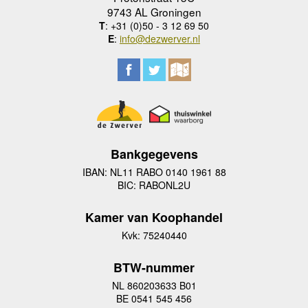
9743 AL Groningen
T
: +31 (0)50 - 3 12 69 50
E
:
info@dezwerver.nl
Bankgegevens
IBAN: NL11 RABO 0140 1961 88
BIC: RABONL2U
Kamer van Koophandel
Kvk: 75240440
BTW-nummer
NL 860203633 B01
BE 0541 545 456