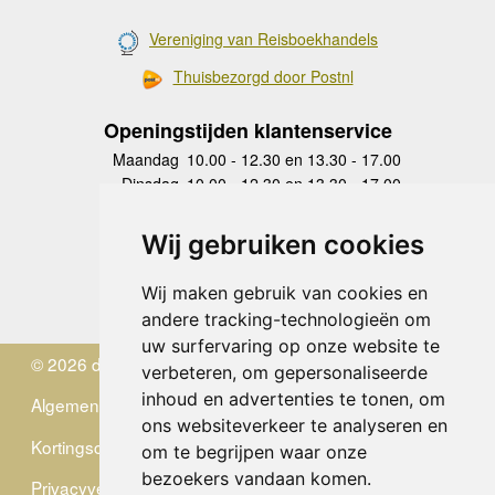
Vereniging van Reisboekhandels
Thuisbezorgd door Postnl
Openingstijden klantenservice
Maandag
10.00 - 12.30 en 13.30 - 17.00
Dinsdag
10.00 - 12.30 en 13.30 - 17.00
Woensdag
10.00 - 12.30 en 13.30 - 17.00
Donderdag
10.00 - 12.30 en 13.30 - 17.00
Wij gebruiken cookies
Vrijdag
10.00 - 12.30 en 13.30 - 17.00
Zaterdag
gesloten
Wij maken gebruik van cookies en
Zondag
gesloten
andere tracking-technologieën om
uw surfervaring op onze website te
© 2026 de Zwerver
verbeteren, om gepersonaliseerde
inhoud en advertenties te tonen, om
Algemene Voorwaarden
ons websiteverkeer te analyseren en
Kortingscode
om te begrijpen waar onze
bezoekers vandaan komen.
Privacyverklaring