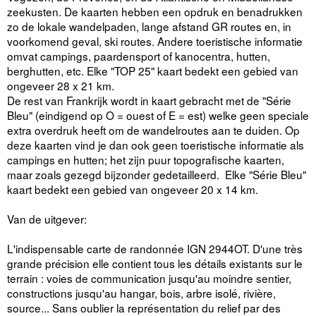
zeekusten. De kaarten hebben een opdruk en benadrukken
zo de lokale wandelpaden, lange afstand GR routes en, in
voorkomend geval, ski routes. Andere toeristische informatie
omvat campings, paardensport of kanocentra, hutten,
berghutten, etc. Elke "TOP 25" kaart bedekt een gebied van
ongeveer 28 x 21 km.
De rest van Frankrijk wordt in kaart gebracht met de "Série
Bleu" (eindigend op O = ouest of E = est) welke geen speciale
extra overdruk heeft om de wandelroutes aan te duiden. Op
deze kaarten vind je dan ook geen toeristische informatie als
campings en hutten; het zijn puur topografische kaarten,
maar zoals gezegd bijzonder gedetailleerd. Elke "Série Bleu"
kaart bedekt een gebied van ongeveer 20 x 14 km.
Van de uitgever:
L'indispensable carte de randonnée IGN 2944OT. D'une très
grande précision elle contient tous les détails existants sur le
terrain : voies de communication jusqu'au moindre sentier,
constructions jusqu'au hangar, bois, arbre isolé, rivière,
source... Sans oublier la représentation du relief par des