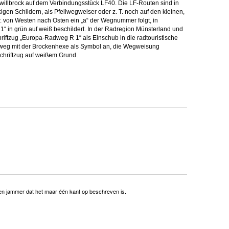
illbrock auf dem Verbindungsstück LF40. Die LF-Routen sind in
ckigen Schildern, als Pfeilwegweiser oder z. T. noch auf den kleinen,
. von Westen nach Osten ein „a“ der Wegnummer folgt, in
1“ in grün auf weiß beschildert. In der Radregion Münsterland und
iftzug „Europa-Radweg R 1“ als Einschub in die radtouristische
dweg mit der Brockenhexe als Symbol an, die Wegweisung
Schriftzug auf weißem Grund.
leen jammer dat het maar één kant op beschreven is.