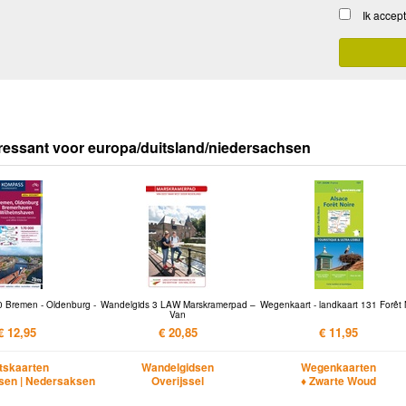
Ik accep
ressant voor europa/duitsland/niedersachsen
0 Bremen - Oldenburg -
Wandelgids 3 LAW Marskramerpad –
Wegenkaart - landkaart 131 Forêt 
Van
€ 12,95
€ 20,85
€ 11,95
etskaarten
Wandelgidsen
Wegenkaarten
sen | Nedersaksen
Overijssel
♦ Zwarte Woud