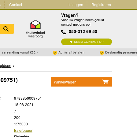
s
Contact
Inloggen
Registreren
Vragen?
Voor uw vragen neem gerust
contact met ons op!
050-312 69 50
NEEM CONTACT OP
 verzending vanaf €50,-
Achteraf betalen
Deskundig persone
sgidsen
09751)
Winkelwagen
Geen items in winkelwagen
:
9783850009751
Ga naar winkelwagen
18-08-2021
7
200
1:75000
Esterbauer
Fietsgids