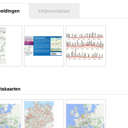
eeldingen
Inkijkexemplaar
tskaarten