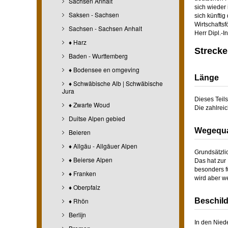
Sachsen Anhalt
sich wieder
Saksen - Sachsen
sich künfti
Wirtschaftsf
Sachsen - Sachsen Anhalt
Herr Dipl.-I
♦ Harz
Strecke
Baden - Wurttemberg
♦ Bodensee en omgeving
Länge
♦ Schwäbische Alb | Schwäbische
Jura
Dieses Teil
♦ Zwarte Woud
Die zahlreic
Duitse Alpen gebied
Wegequal
Beieren
♦ Allgäu - Allgäuer Alpen
Grundsätzlic
♦ Beierse Alpen
Das hat zur
besonders f
♦ Franken
wird aber w
♦ Oberpfalz
♦ Rhön
Beschil
Berlijn
In den Nied