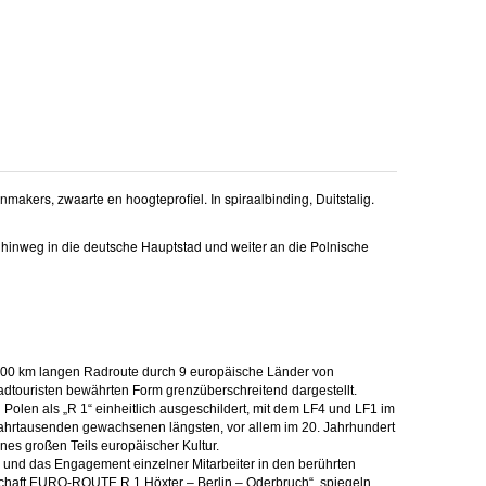
nmakers, zwaarte en hoogteprofiel. In spiraalbinding, Duitstalig.
hinweg in die deutsche Hauptstad und weiter an die Polnische
.000 km langen Radroute durch 9 europäische Länder von
adtouristen bewährten Form grenzüberschreitend dargestellt.
en als „R 1“ einheitlich ausgeschildert, mit dem LF4 und LF1 im
i Jahrtausenden gewachsenen längsten, vor allem im 20. Jahrhundert
es großen Teils europäischer Kultur.
lle und das Engagement einzelner Mitarbeiter in den berührten
schaft EURO-ROUTE R 1 Höxter – Berlin – Oderbruch“, spiegeln