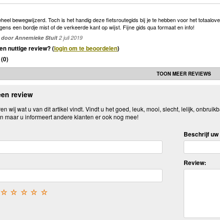
eheel bewegwijzerd. Toch is het handig deze fietsroutegids bij je te hebben voor het totaal
rgens een bordje mist of de verkeerde kant op wijst. Fijne gids qua formaat en info!
door Annemieke Stuit
2 juli 2019
en nuttige review? (
login om te beoordelen
)
(
0
)
TOON MEER REVIEWS
een review
n wij wat u van dit artikel vindt. Vindt u het goed, leuk, mooi, slecht, lelijk, onbruikb
n maar u informeert andere klanten er ook nog mee!
Beschrijf uw 
Review:
☆
☆
☆
☆
☆