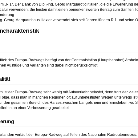
 im „R 1“. Der Dank von Dipl.-Ing. Georg Marquardt gilt allen, die die Erweiterun
g dafür verwenden. Sie leisten damit einen bemerkenswerten Beitrag zum Sanften Tou
örderung.
ng. Georg Marquardt aus Höxter verwendet sich seit Jahren für den R 1 und seine Os
n­charakteristik
stück des Europa-Radwegs beträgt von der Centraalstation (Hauptbahnhof) Arnheim 
hen Ausflüge und Varianten sind dabei nicht berücksichtigt.
ität
h ist der Europa-Radweg sehr wenig mit Autoverkehr belastet, denn trotz der viele
 Folge, dass man in manchen Regionen oft auf unbefestigten Wegen unterwegs ist und
ür den gesamten Bereich des Harzes zwischen Langelsheim und Ermsleben, wo Sie 
eiterhin an einer Verbesserung gearbeitet.
derung
erlanden verläuft der Europa-Radweg auf Teilen des Nationalen Radroutennetzes