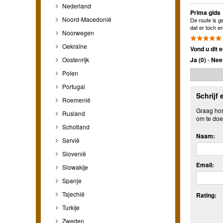
Nederland
Prima gids
Noord-Macedonië
De route is g
dat er toch e
Noorwegen
Oekraïne
Vond u dit e
Ja (
0
)
-
Nee 
Oostenrijk
Polen
Portugal
Schrijf 
Roemenië
Graag hore
Rusland
om te doe
Schotland
Naam:
Servië
Slovenië
Email:
Slowakije
Spanje
Tsjechië
Rating:
Turkije
Zweden