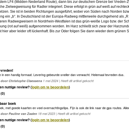
 dem LF4 (Midden-Nederland Route), dann bis zur deutschen Grenze bei Vreden-Zw
sche Zielwegweisung für Radler integriert. Diese erfolgt in grün auf weiß auf rechte
ilzen. Sie ist in beiden Richtungen ausgeführt, wobei von Süden nach Norden bzw
ng ein „b“. In Deutschland ist der Europa-Radweg mittlerweile durchgehend als „R 
eren Radwegweisern in Nordrhein-Westfalen ist das grün-weiße Logo bzw. der Schr
ung (rot auf weiß) aufgenommen worden. Im Harz schließt sich zwar der Harzrun
t hier aber leider oft lückenhaft. Bis zur Oder folgen Sie dann wieder dem grünen 
evreden!
 in een handig formaat. Levering gebeurde sneller dan verwacht. Helemaal tevreden dus.
door Christophe Claessens
1 mei 2024 | Heeft dit artikel gekocht
en nuttige review? (
login om te beoordelen
)
(
0
)
kbaar boek
ek, met goede kaarten en veel overnachtingstips. Fijn is ook de link naar de gps routes. Al
door Pauline van Zaalen
18 mei 2023 | Heeft dit artikel gekocht
en nuttige review? (
login om te beoordelen
)
(
0
)