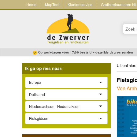
Home
MapTool
Klantenservice
Gratis retourneren N
Op werkdagen vóór 17:00 besteld = dezelfde dag verzonden
U bent hier:
Ik ga op reis naar:
Fietsgi
Europa
Von Arnh
Duitsland
Niedersachsen | Nedersaksen
Fietsgidsen