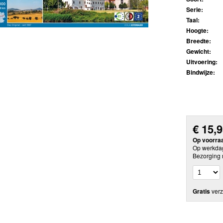
Serie:
Taal:
Hoogte:
Breedte:
Gewicht:
Uitvoering:
Bindwijze:
€
15,
Op voorra
Op werkdag
Bezorging 
Gratis
verz