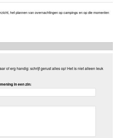
overzicht, het plannen van overnachtingen op campings en op die momenten
aar of erg handig: schrijf gerust alles op! Het is niet alleen leuk
mening in een zin: