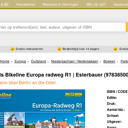
L & BE
Nieuwsbrief
Webshop in Groningen
Wie zijn wij?
Vacature
Gratis retourneren
Bedenktijd van 14 dagen
Gratis
Home
Europa
Duitsland
Niedersachsen | Nedersaksen
Boeken
Fiet
ds Bikeline Europa radweg R1 | Esterbauer
(97838500
eim über Berlin an die Oder
ISBN / CODE
Editie:
Druk:
Aantal blz.:
Schaal:
Uitgever:
Soort: