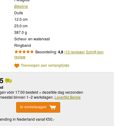
Bikeline
Duits
12.0 cm
23.0 cm
387.0 g
Scheur- en watervast
Ringband
Beoordeling:
4,8
(10 reviews)
Schrijf een
review
Toevoegen aan verlanglijstje
95
ad
en vóór 17:00 besteld = dezelfde dag verzonden
meestal binnen 1–2 werkdagen.
Levertijd Belgie
In winkelwagen
ending in Nederland vanaf €50,-