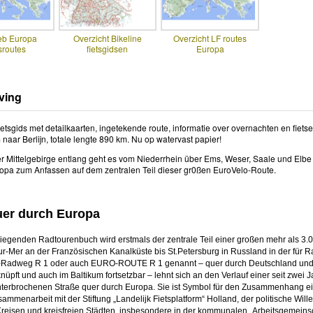
eb Europa
Overzicht Bikeline
Overzicht LF routes
sroutes
fietsgidsen
Europa
ving
ietsgids met detailkaarten, ingetekende route, informatie over overnachten en fietse
aar Berlijn, totale lengte 890 km. Nu op watervast papier!
 Mittelgebirge entlang geht es vom Niederrhein über Ems, Weser, Saale und Elbe 
opa zum Anfassen auf dem zentralen Teil dieser gr0ßen EuroVelo-Route.
uer durch Europa
liegenden Radtourenbuch wird erstmals der zentrale Teil einer großen mehr als 3
r-Mer an der Französischen Kanalküste bis St.Petersburg in Russland in der für R
Radweg R 1 oder auch EURO-ROUTE R 1 genannt – quer durch Deutschland und Pol
nüpft und auch im Baltikum fortsetzbar – lehnt sich an den Verlauf einer seit zwe
nterbrochenen Straße quer durch Europa. Sie ist Symbol für den Zusammenhang ein
ammenarbeit mit der Stiftung ­„Landelijk Fietsplatform“ Holland, der politische Wi
reisen und kreisfreien Städten, insbesondere in der kommunalen „Arbeitsgemein