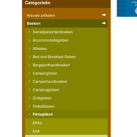
Categorieën
Nieuwe artikelen
Boeken
Aanwijswoordenboeken
Accommodatiegidsen
Atlassen
Bed and Breakfast Gidsen
Bergsporthandboeken
Campergidsen
Camperhandboeken
Campinggidsen
Duikgidsen
Fietsatlassen
Fietsgidsen
Afrika
Azië