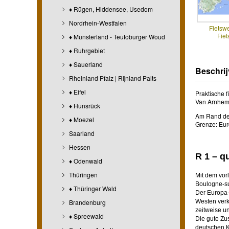
♦ Rügen, Hiddensee, Usedom
Nordrhein-Westfalen
Fietsw
Fiet
♦ Munsterland - Teutoburger Woud
♦ Ruhrgebiet
♦ Sauerland
Beschrij
Rheinland Pfalz | Rijnland Palts
♦ Eifel
Praktische f
Van Arnhem n
♦ Hunsrück
Am Rand der
♦ Moezel
Grenze: Eur
Saarland
Hessen
R 1 – q
♦ Odenwald
Thüringen
Mit dem vor
Boulogne-su
♦ Thüringer Wald
Der Europa-
Brandenburg
Westen verk
zeitweise u
♦ Spreewald
Die gute Zus
deutschen K