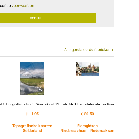
teer de
voorwaarden
Alle gerelateerde rubrieken >
Noi
Topografische kaart - Wandelkaart 33
Fietsgids 3 Hanzefietsroute van Bran
€ 11,95
€ 20,50
Topografische kaarten
Fietsgidsen
Gelderland
Niedersachsen | Nedersaksen