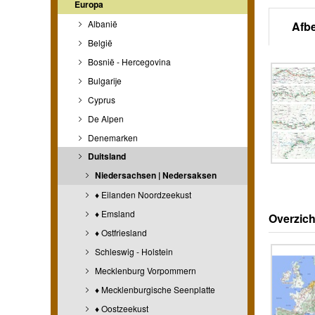
Europa
Albanië
Afb
België
Bosnië - Hercegovina
Bulgarije
Cyprus
De Alpen
Denemarken
Duitsland
Niedersachsen | Nedersaksen
♦ Eilanden Noordzeekust
♦ Emsland
Overzich
♦ Ostfriesland
Schleswig - Holstein
Mecklenburg Vorpommern
♦ Mecklenburgische Seenplatte
♦ Oostzeekust