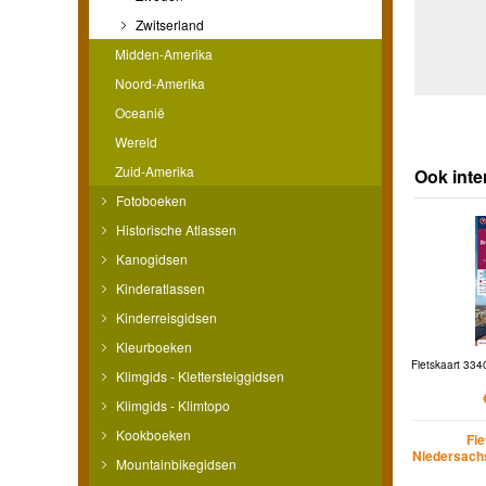
Zwitserland
Midden-Amerika
Noord-Amerika
Oceanië
Wereld
Zuid-Amerika
Ook inte
Fotoboeken
Historische Atlassen
Kanogidsen
Kinderatlassen
Kinderreisgidsen
Kleurboeken
Fietskaart 334
Klimgids - Klettersteiggidsen
Klimgids - Klimtopo
Kookboeken
Fi
Niedersach
Mountainbikegidsen