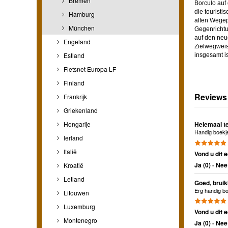
Bremen
Borculo auf
die touristi
Hamburg
alten Wegep
München
Gegenrichtu
auf den neu
Engeland
Zielwegweis
Estland
insgesamt is
Fietsnet Europa LF
Finland
Reviews
Frankrijk
Griekenland
Hongarije
Helemaal t
Handig boekje
Ierland
Italië
Vond u dit e
Ja (
0
)
-
Nee 
Kroatië
Letland
Goed, brui
Erg handig bo
Litouwen
Luxemburg
Vond u dit e
Montenegro
Ja (
0
)
-
Nee 