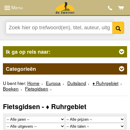
Menu
Ik ga op reis naar:
Categorieën
U bent hier:
Home
Europa
Duitsland
♦ Ruhrgebiet
Boeken
Fietsgidsen
Fietsgidsen - ♦ Ruhrgebiet