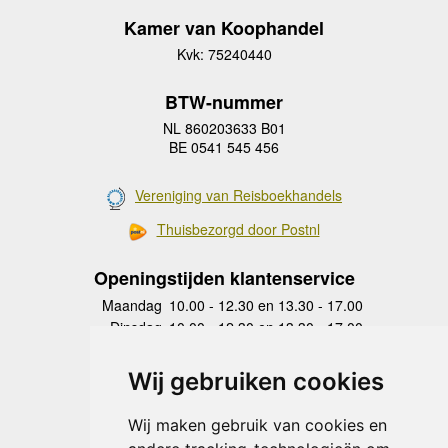
Kamer van Koophandel
Kvk: 75240440
BTW-nummer
NL 860203633 B01
BE 0541 545 456
Vereniging van Reisboekhandels
Thuisbezorgd door Postnl
Openingstijden klantenservice
Maandag
10.00 - 12.30 en 13.30 - 17.00
Dinsdag
10.00 - 12.30 en 13.30 - 17.00
Woensdag
10.00 - 12.30 en 13.30 - 17.00
Donderdag
10.00 - 12.30 en 13.30 - 17.00
Wij gebruiken cookies
Vrijdag
10.00 - 12.30 en 13.30 - 17.00
Zaterdag
gesloten
Wij maken gebruik van cookies en
Zondag
gesloten