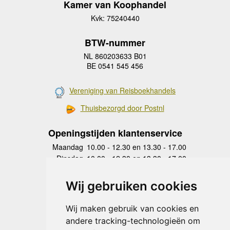
Kamer van Koophandel
Kvk: 75240440
BTW-nummer
NL 860203633 B01
BE 0541 545 456
Vereniging van Reisboekhandels
Thuisbezorgd door Postnl
Openingstijden klantenservice
Maandag
10.00 - 12.30 en 13.30 - 17.00
Dinsdag
10.00 - 12.30 en 13.30 - 17.00
Woensdag
10.00 - 12.30 en 13.30 - 17.00
Donderdag
10.00 - 12.30 en 13.30 - 17.00
Wij gebruiken cookies
Vrijdag
10.00 - 12.30 en 13.30 - 17.00
Zaterdag
gesloten
Wij maken gebruik van cookies en
Zondag
gesloten
andere tracking-technologieën om