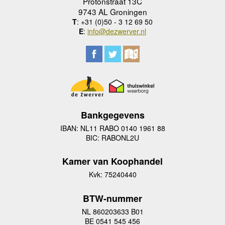
Protonstraat 13C
9743 AL Groningen
T
: +31 (0)50 - 3 12 69 50
E
:
info@dezwerver.nl
Bankgegevens
IBAN: NL11 RABO 0140 1961 88
BIC: RABONL2U
Kamer van Koophandel
Kvk: 75240440
BTW-nummer
NL 860203633 B01
BE 0541 545 456