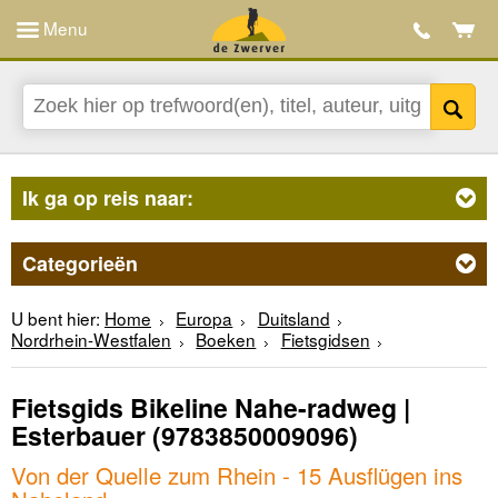
Menu
Ik ga op reis naar:
Categorieën
U bent hier:
Home
Europa
Duitsland
Nordrhein-Westfalen
Boeken
Fietsgidsen
Fietsgids Bikeline Nahe-radweg |
Esterbauer
(9783850009096)
Von der Quelle zum Rhein - 15 Ausflügen ins