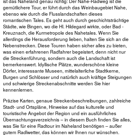
ist das Naheland genau richtig: Der Nahe-­Radweg ist die
gemütlichere Tour, er führt durch das Weinbaugebiet Nahe,
ebenso wie durch die Flusslandschaften dieses
romantischen Tales. Es geht auch durch geschichtsträchtige
Städte, wie Bingen, wo die Hl. Hildegard wirkte, oder Bad ­
Kreuznach, die Kurmetropole des Nahetales. Wenn Sie
allerdings die Herausforderung lieben, halten Sie sich an die
Nebenstrecken. Diese Touren haben sicher alles zu bieten,
was einen erfahrenen Radfahrer begeistert, denn nicht nur
die Strecken­führung, sondern auch die Landschaft ist
bemerkenswert. Idyllische Plätze, wunderschöne kleine
Dörfer, interessante Museen, mittelalterliche Stadtkerne,
Burgen und Schlösser und natürlich auch kräftige Steigungen
und schwierige Streckenabschnitte werden Sie hier
kennenlernen.
Präzise Karten, genaue Streckenbeschreibungen, zahlreiche
Stadt- und Ortspläne, Hinweise auf das kulturelle und
touristische Angebot der Region und ein aus­führliches
Übernachtungsverzeichnis – in diesem Buch finden Sie alles,
was Sie für eine Radtour im Naheland benötigen – außer
gutem Radlwetter, das können wir Ihnen nur wünschen.