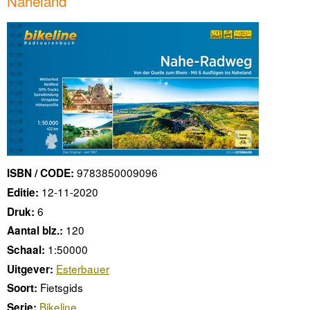
Naheland
9783850009096
ISBN / CODE:
12-11-2020
Editie:
6
Druk:
120
Aantal blz.:
1:50000
Schaal:
Esterbauer
Uitgever:
Fietsgids
Soort:
Bikeline
Serie: