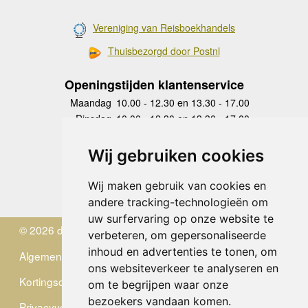
Vereniging van Reisboekhandels
Thuisbezorgd door Postnl
Openingstijden klantenservice
Maandag
10.00 - 12.30 en 13.30 - 17.00
Dinsdag
10.00 - 12.30 en 13.30 - 17.00
Woensdag
10.00 - 12.30 en 13.30 - 17.00
Donderdag
10.00 - 12.30 en 13.30 - 17.00
Wij gebruiken cookies
Vrijdag
10.00 - 12.30 en 13.30 - 17.00
Zaterdag
gesloten
Wij maken gebruik van cookies en
Zondag
gesloten
andere tracking-technologieën om
uw surfervaring op onze website te
© 2026 de Zwerver
verbeteren, om gepersonaliseerde
inhoud en advertenties te tonen, om
Algemene Voorwaarden
ons websiteverkeer te analyseren en
Kortingscode
om te begrijpen waar onze
bezoekers vandaan komen.
Privacyverklaring