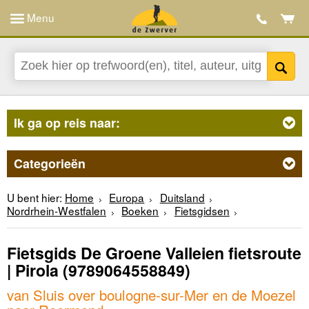
Menu
Ik ga op reis naar:
Categorieën
U bent hier:
Home
Europa
Duitsland
Nordrhein-Westfalen
Boeken
Fietsgidsen
Fietsgids De Groene Valleien fietsroute
| Pirola
(9789064558849)
van Sluis over boulogne-sur-Mer en de Moezel