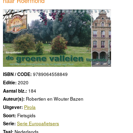
naar Roermond
9789064558849
ISBN / CODE:
2020
Editie:
184
Aantal blz.:
Robertien en Wouter Bazen
Auteur(s):
Pirola
Uitgever:
Fietsgids
Soort:
Serie Europafietsers
Serie:
Nederlands
Taal: