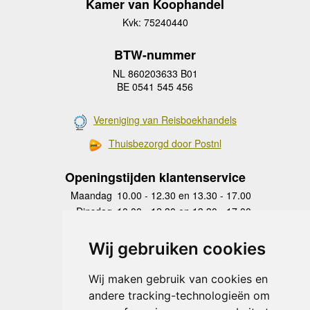
Kamer van Koophandel
Kvk: 75240440
BTW-nummer
NL 860203633 B01
BE 0541 545 456
Vereniging van Reisboekhandels
Thuisbezorgd door Postnl
Openingstijden klantenservice
Maandag
10.00 - 12.30 en 13.30 - 17.00
Dinsdag
10.00 - 12.30 en 13.30 - 17.00
Woensdag
10.00 - 12.30 en 13.30 - 17.00
Donderdag
10.00 - 12.30 en 13.30 - 17.00
Wij gebruiken cookies
Vrijdag
10.00 - 12.30 en 13.30 - 17.00
Zaterdag
gesloten
Wij maken gebruik van cookies en
Zondag
gesloten
andere tracking-technologieën om