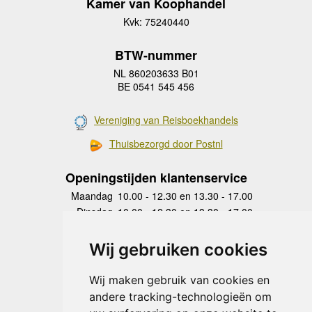
Kamer van Koophandel
Kvk: 75240440
BTW-nummer
NL 860203633 B01
BE 0541 545 456
Vereniging van Reisboekhandels
Thuisbezorgd door Postnl
Openingstijden klantenservice
Maandag
10.00 - 12.30 en 13.30 - 17.00
Dinsdag
10.00 - 12.30 en 13.30 - 17.00
Woensdag
10.00 - 12.30 en 13.30 - 17.00
Donderdag
10.00 - 12.30 en 13.30 - 17.00
Wij gebruiken cookies
Vrijdag
10.00 - 12.30 en 13.30 - 17.00
Zaterdag
gesloten
Wij maken gebruik van cookies en
Zondag
gesloten
andere tracking-technologieën om