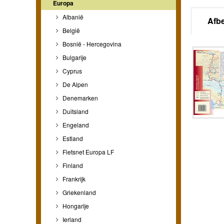
Europa
Albanië
Afb
België
Bosnië - Hercegovina
Bulgarije
Cyprus
De Alpen
Denemarken
Duitsland
Engeland
Estland
Fietsnet Europa LF
Finland
Frankrijk
Griekenland
Hongarije
Ierland