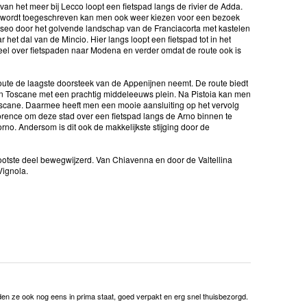
an het meer bij Lecco loopt een fietspad langs de rivier de Adda.
em wordt toegeschreven kan men ook weer kiezen voor een bezoek
 Iseo door het golvende landschap van de Franciacorta met kastelen
et dal van de Mincio. Hier langs loopt een fietspad tot in het
eel over fietspaden naar Modena en verder omdat de route ook is
oute de laagste doorsteek van de Appenijnen neemt. De route biedt
d in Toscane met een prachtig middeleeuws plein. Na Pistoia kan men
oscane. Daarmee heeft men een mooie aansluiting op het vervolg
orence om deze stad over een fietspad langs de Arno binnen te
orno. Andersom is dit ook de makkelijkste stijging door de
grootste deel bewegwijzerd. Van Chiavenna en door de Valtellina
Vignola.
rden ze ook nog eens in prima staat, goed verpakt en erg snel thuisbezorgd.