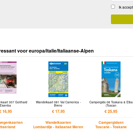
Ik accep
ressant voor europa/italie/Italiaanse-Alpen
kaart 307 Gotthard
Wandelkaart 081 Val Camonica -
Campergids 08 Toskana & Elba
Eisenba
Breno
(Toscan
€ 16,95
€ 17,95
€ 25,95
wegenkaarten
Wandelkaarten
Campergidsen
itserland
Lombardije - Italiaanse Meren
Toscane - Toskane