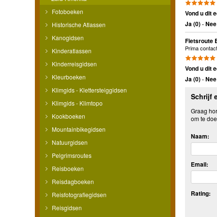
Fotoboeken
Vond u dit e
Ja (
0
)
-
Nee 
Historische Atlassen
Kanogidsen
Fietsroute
Prima contact
Kinderatlassen
Kinderreisgidsen
Vond u dit e
Kleurboeken
Ja (
0
)
-
Nee 
Klimgids - Klettersteiggidsen
Schrijf 
Klimgids - Klimtopo
Graag hore
Kookboeken
om te doe
Mountainbikegidsen
Naam:
Natuurgidsen
Pelgrimsroutes
Email:
Reisboeken
Reisdagboeken
Rating:
Reisfotografiegidsen
Reisgidsen