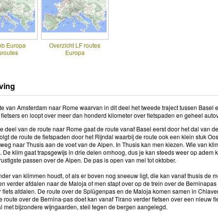
eb Europa
Overzicht LF routes
sroutes
Europa
ving
ute van Amsterdam naar Rome waarvan in dit deel het tweede traject tussen Basel en
 fietsers en loopt over meer dan honderd kilometer over fietspaden en geheel auto
de deel van de route naar Rome gaat de route vanaf Basel eerst door het dal van d
gt de route de fietspaden door het Rijndal waarbij de route ook een klein stuk Oos
nweg naar Thusis aan de voet van de Alpen. In Thusis kan men kiezen. Wie van kl
 De klim gaat trapsgewijs in drie delen omhoog, dus je kan steeds weer op adem 
ustigste passen over de Alpen. De pas is open van mei tot oktober.
nder van klimmen houdt, of als er boven nog sneeuw ligt, die kan vanaf thusis de 
 verder afdalen naar de Maloja of men stapt over op de trein over de Berninapas n
 fiets afdalen. De route over de Splügenpas en de Maloja komen samen in Chiaven
e route over de Bernina-pas doet kan vanaf Tirano verder fietsen over een nieuw fi
l met bijzondere wijngaarden, steil tegen de bergen aangelegd.