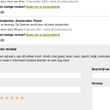
door Hub van Erve
15 december 2022 | Heeft dit artikel gekocht
en nuttige review? (
login om te beoordelen
)
(
0
)
 Benjamins, Amsterdam- Rome
 en levering. De Zwerver wordt door mij sterk aanbevolen
door Gert Wevers
5 februari 2021 | Heeft dit artikel gekocht
en nuttige review? (
login om te beoordelen
)
(
0
)
een review
n wij wat u van dit artikel vindt. Vindt u het goed, leuk, mooi, slecht, lelijk, onbruikb
n maar u informeert andere klanten er ook nog mee!
Beschrijf uw 
Review:
☆
☆
☆
☆
☆