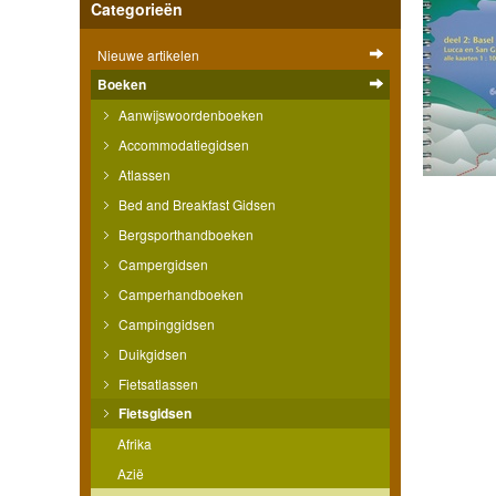
Categorieën
Nieuwe artikelen
Boeken
Aanwijswoordenboeken
Accommodatiegidsen
Atlassen
Bed and Breakfast Gidsen
Bergsporthandboeken
Campergidsen
Camperhandboeken
Campinggidsen
Duikgidsen
Fietsatlassen
Fietsgidsen
Afrika
Azië