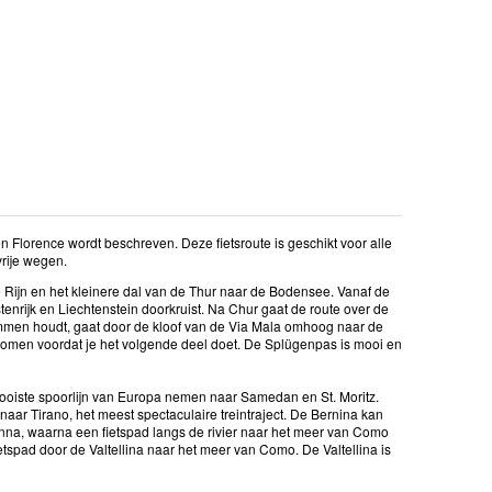
 Florence wordt beschreven. Deze fietsroute is geschikt voor alle
vrije wegen.
e Rijn en het kleinere dal van de Thur naar de Bodensee. Vanaf de
tenrijk en Liechtenstein doorkruist. Na Chur gaat de route over de
immen houdt, gaat door de kloof van de Via Mala omhoog naar de
komen voordat je het volgende deel doet. De Splügenpas is mooi en
mooiste spoorlijn van Europa nemen naar Samedan en St. Moritz.
aar Tirano, het meest spectaculaire treintraject. De Bernina kan
na, waarna een fietspad langs de rivier naar het meer van Como
etspad door de Valtellina naar het meer van Como. De Valtellina is