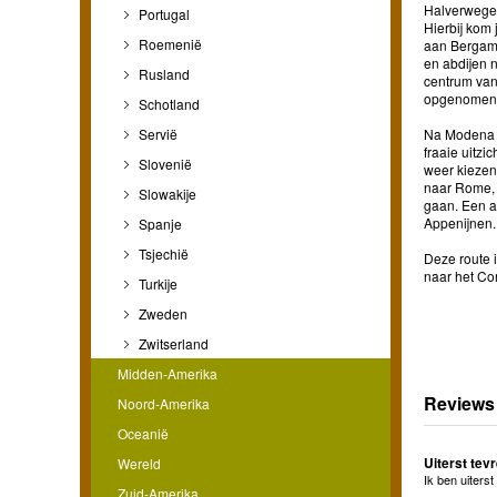
Halverwege 
Portugal
Hierbij kom
Roemenië
aan Bergamo
en abdijen n
Rusland
centrum van
opgenomen a
Schotland
Servië
Na Modena v
fraaie uitzi
Slovenië
weer kiezen
naar Rome, 
Slowakije
gaan. Een an
Appenijnen.
Spanje
Tsjechië
Deze route i
naar het Co
Turkije
Zweden
Zwitserland
Midden-Amerika
Reviews
Noord-Amerika
Oceanië
Uiterst tev
Wereld
Ik ben uiters
Zuid-Amerika