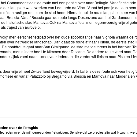
het Comomeer steekt de route met een pontje over naar Bellagio. Vanaf het einde v
 je ook langs de waterwerken van Leonardo da Vinci. Vanaf het pontje dat aan h
 of een rustiger route om de stad heen. Hierna loopt de route langs het meer van
aar Brescia. Vanaf Brescia gaat de route langs Desenzano aan het Gardameer naar h
 de historische stad Mantova. Ook na Mantova fietst men tegenwoordig vrijwel geh
ls traject van Eurovelo.
olgt men eerst het fietspad over het oude spoorbaantje naar Vignola waarna de r
chten over het weidse landschap. Dan daalt de route af naar Pistoia, de eerste sta
. De hoofdroute gaat naar San Gimignano, de stad met de torens in het hart van T
waarbij men minder hoeft te klimmen door Toscane. De andere route voert naar Fl
dere zijtak voert naar Lucca, voor iedereen die verder wil fietsen naar Pisa en Liv
s door vrijwel heel Zwitserland bewegwijzerd. In Italië is deze route ook voor het 
momeer en vanaf Palazzolo bij Bergamo via Brescia en Mantova naar Modena en 
reden over de fietsgids
t tevreden over de mij toegezonden fietsgidsen. Behalve dat ze precies zijn wat ik zocht, we