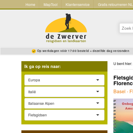
Home
MapTool
Klantenservice
Gratis retourneren N
Op werkdagen vóór 17:00 besteld = dezelfde dag verzonden
U bent hier:
Ik ga op reis naar:
Fietsgi
Europa
Florenc
Basel - 
Italië
Italiaanse Alpen
Fietsgidsen