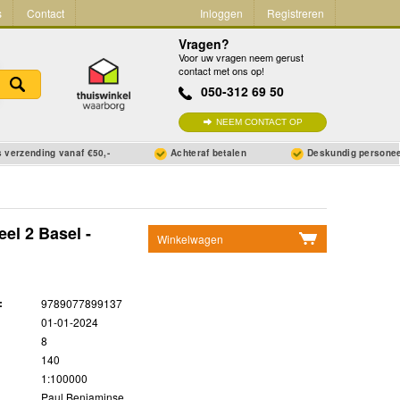
s
Contact
Inloggen
Registreren
Vragen?
Voor uw vragen neem gerust
contact met ons op!
050-312 69 50
NEEM CONTACT OP
 verzending vanaf €50,-
Achteraf betalen
Deskundig persone
el 2 Basel -
Winkelwagen
Geen items in winkelwagen
Ga naar winkelwagen
:
9789077899137
01-01-2024
8
140
1:100000
Paul Benjaminse