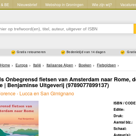
L & BE
Nieuwsbrief
Webshop in Groningen
Wie zijn wij?
Vacature
Gratis retourneren
Bedenktijd van 14 dagen
Gratis
Home
Europa
Italië
Italiaanse Alpen
Boeken
Fietsgidsen
ds Onbegrensd fietsen van Amsterdam naar Rome, de
e | Benjaminse Uitgeverij
(9789077899137)
Florence - Lucca en San Gimignano
ISBN / CODE
Editie:
Druk:
Aantal blz.:
Schaal:
Auteur(s):