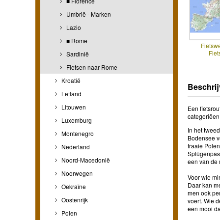
■ Florence
Umbrië - Marken
Lazio
■ Rome
Fietsw
Fiet
Sardinië
Fietsen naar Rome
Kroatië
Beschrij
Letland
Litouwen
Een fietsro
categoriëen
Luxemburg
In het twee
Montenegro
Bodensee vol
fraaie Pole
Nederland
Splügenpas.
Noord-Macedonië
een van de r
Noorwegen
Voor wie mi
Daar kan men
Oekraïne
men ook per
Oostenrijk
voert. Wie d
een mooi da
Polen