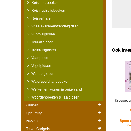
Reishandboeken
Reisinspiratieboeken
Reisverhalen
Sneeuwschoenwandelgidsen
Survivalgidsen
Tourskigidsen
Ook inte
Treinreisgidsen
Vaargidsen
Vogelgidsen
Wandelgidsen
Watersport handboeken
Werken en wonen in buitenland
Woordenboeken & Taalgidsen
Spoorwegen
Kaarten
Opruiming
Spoor
Puzzels
Zw
Travel Gadgets