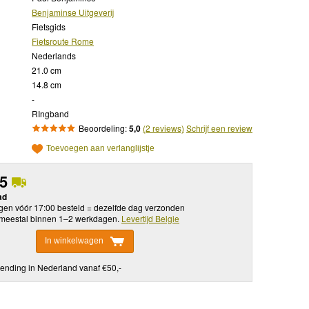
Benjaminse Uitgeverij
Fietsgids
Fietsroute Rome
Nederlands
21.0 cm
14.8 cm
-
RIngband
Beoordeling:
5,0
(2 reviews)
Schrijf een review
Toevoegen aan verlanglijstje
95
ad
en vóór 17:00 besteld = dezelfde dag verzonden
meestal binnen 1–2 werkdagen.
Levertijd Belgie
In winkelwagen
ending in Nederland vanaf €50,-