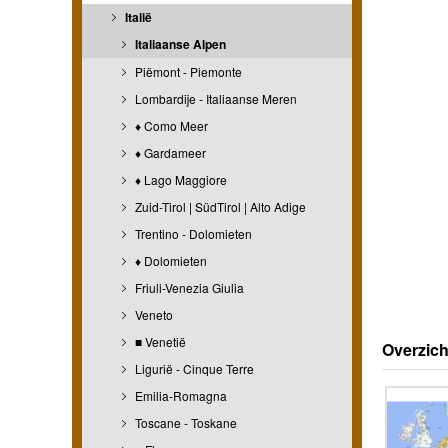
Italië
Italiaanse Alpen
Piëmont - Piemonte
Lombardije - Italiaanse Meren
♦ Como Meer
♦ Gardameer
♦ Lago Maggiore
Zuid-Tirol | SüdTirol | Alto Adige
Trentino - Dolomieten
♦ Dolomieten
Friuli-Venezia Giulia
Veneto
■ Venetië
Overzich
Ligurië - Cinque Terre
Emilia-Romagna
Toscane - Toskane