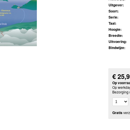
Uitgever:
Soort:
Serie:
Taal:
Hoogte:
Breedte:
Uitvoering:
Bindwijze:
€
25,
Op voorra
Op werkdag
Bezorging 
Gratis
verz