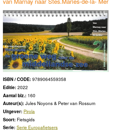
van Marnay naar Stes.Maries-de-la- Mer
9789064559358
ISBN / CODE:
2022
Editie:
160
Aantal blz.:
Jules Noyons & Peter van Rossum
Auteur(s):
Pirola
Uitgever:
Fietsgids
Soort:
Serie Europafietsers
Serie: