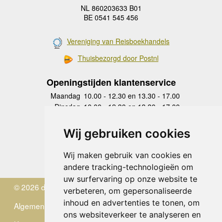
NL 860203633 B01
BE 0541 545 456
Vereniging van Reisboekhandels
Thuisbezorgd door Postnl
Openingstijden klantenservice
Maandag
10.00 - 12.30 en 13.30 - 17.00
Dinsdag
10.00 - 12.30 en 13.30 - 17.00
Woensdag
10.00 - 12.30 en 13.30 - 17.00
Donderdag
10.00 - 12.30 en 13.30 - 17.00
Wij gebruiken cookies
Vrijdag
10.00 - 12.30 en 13.30 - 17.00
Zaterdag
gesloten
Wij maken gebruik van cookies en
Zondag
gesloten
andere tracking-technologieën om
uw surfervaring op onze website te
© 2026 de Zwerver
verbeteren, om gepersonaliseerde
inhoud en advertenties te tonen, om
Algemene Voorwaarden
ons websiteverkeer te analyseren en