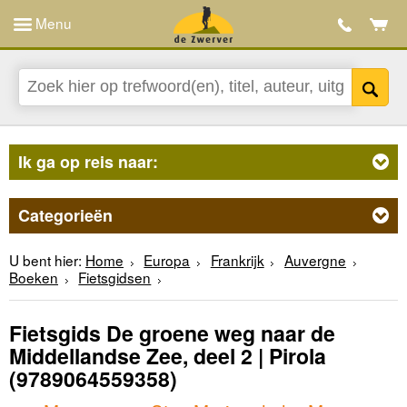
Menu
Ik ga op reis naar:
Categorieën
U bent hier:
Home
Europa
Frankrijk
Auvergne
Boeken
Fietsgidsen
Fietsgids De groene weg naar de
Middellandse Zee, deel 2 | Pirola
(9789064559358)