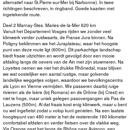
alternatief naar St.Pierre-sur-Mer bij Narbonne). In twee
richtingen beschreven, in ringband. Goede kaarten met
ingetekende route.
Deel 2 Marnay-Stes. Maries-de-la-Mer 620 km
Vanuit het Departement Vosges rijden we zonder veel
klimwerk verder zuidwaarts, de Franse Jura binnen. Na
Poligny beklimmen we het Juraplateau, waar het hoogste
punt van deze route ligt (600m). Dit parkachtige landschap
biedt fraaie uitzichten en wordt gevolgd door een mooie
afdaling langs de oevers van de Ain met zijn stuwmeren. Na
Loyettes nemen we niet het drukke Rhônedal, maar blijven
we wat oostelijker een aantal rustige, maar golvende
landelijke weggetjes volgen, waardoor we bevolkingscentra
als Lyon en Vienne vermijden. We passeren daarbij ruige
rivieren als de Isère (bij Romans) en de Drôme (bij Crest) en
niet te hoge, maar uniek gelegen pasovergangen als Pas de
Lauzens (500m). Al dat fraais kost enig klimwerk, maar u bent
nu wel ingefietst zodat u volop kunt genieten. Na een laatste
hoogtepunt van 480 meter is het de resterende 160 kilometer
comfortabel afdalen en verder fietsen over de vlakke weg.
Via Orange gaat het langs de Rhône naar Avignon, een