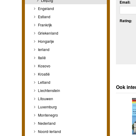
Leipzig
Email:
Engeland
Estland
Rating:
Frankrijk
Griekenland
Hongarije
Ierland
Italië
Kosovo
Kroatië
Letland
Ook inte
Liechtenstein
Litouwen
Luxemburg
Montenegro
Nederland
Noord-Ierland