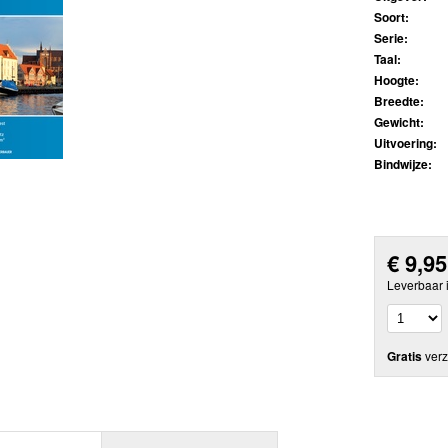
Soort:
Serie:
Taal:
Hoogte:
Breedte:
Gewicht:
Uitvoering:
Bindwijze:
€
9,95
Leverbaar 
Gratis
verz