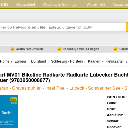
L & BE
Nieuwsbrief
Webshop in Groningen
Wie zijn wij?
Vacature
Gratis retourneren
Bedenktijd van 14 dagen
Gratis
Home
Europa
Duitsland
Schleswig - Holstein
Kaarten
Fietskaarten
art MV01 Bikeline Radkarte Radkarte Lübecker Bucht
uer
(9783850008877)
ran - Grevesmühlen - Insel Poel - Lübeck - Schweriner See - S
ISBN / CODE
Editie:
Druk:
Aantal blz.:
Schaal:
Uitgever: