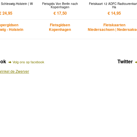
Schleswig-Holstein | W
Fietsgids Von Berlin nach
Fietskaart 12 ADFC Radtourenkar
Kopenhagen
Ha
€ 24,95
€ 17,50
€ 14,95
pergidsen
Fietsgidsen
Fietskaarten
wig - Holstein
Kopenhagen
Niedersachsen | Nedersaks
ook
Twitter
Volg ons op facebook
inkel de Zwerver