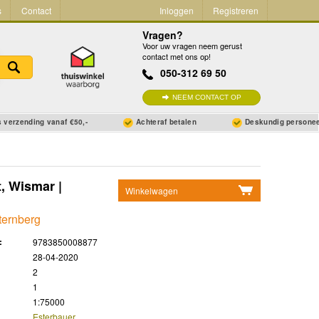
s
Contact
Inloggen
Registreren
Vragen?
Voor uw vragen neem gerust
contact met ons op!
050-312 69 50
NEEM CONTACT OP
 verzending vanaf €50,-
Achteraf betalen
Deskundig persone
, Wismar |
Winkelwagen
Geen items in winkelwagen
ternberg
Ga naar winkelwagen
:
9783850008877
28-04-2020
2
1
1:75000
Esterbauer