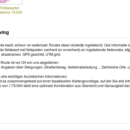
 Fietskaarten
ikeline 75.000
ving
de kaart, scheur- en watervast. Routes staan duidelijk ingetekend. Ook informatie 
de fietskaart met fietspaden (verhard en onverhard) en ingetekende fietsroutes, st
n straatnamen. GPS geschikt, UTM grid.
 Route ist vor Ort von uns abgefahren.
e Angaben über Steigungen, Straßenbelag, Verkehrsbelastung ... Zahlreiche Orts- u
 alle wichtigen touristischen Informationen.
bt es zusammengefasst auf einer topaktuellen Kartengrundlage, auf der Sie alle In
 von 1:75:000 stellt eine optimale Kombination aus Übersicht und Genauigkeit dar