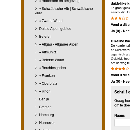
♦ Bodensee en omgeving
duidelijke 
Te groot gebi
♦ Schwäbische Alb | Schwäbische
eenvoudig. O
Jura
♦ Zwarte Woud
Vond u dit e
Duitse Alpen gebied
Ja (
0
)
-
Nee 
Beieren
Bikeline ka
♦ Allgäu - Allgäuer Alpen
De kaarten zi
en MV4 waren 
♦ Altmühltal
gigantisch gr
Gelukkig heb 
♦ Beierse Woud
om de weg te
♦ Berchtesgaden
Vond u dit e
♦ Franken
Ja (
0
)
-
Nee 
♦ Oberpfalz
♦ Rhön
Schrijf 
Berlijn
Graag hore
om te doe
Bremen
Hamburg
Naam:
Hannover