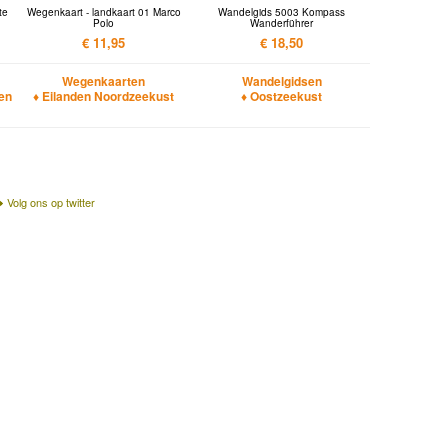
te
Wegenkaart - landkaart 01 Marco
Wandelgids 5003 Kompass
Polo
Wanderführer
€ 11,95
€ 18,50
Wegenkaarten
Wandelgidsen
en
♦ Eilanden Noordzeekust
♦ Oostzeekust
Volg ons op twitter