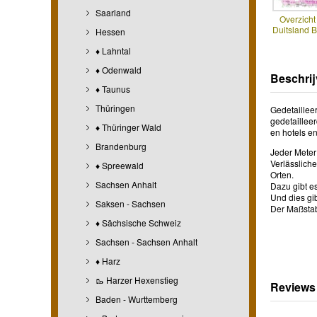
Saarland
Overzicht
Duitsland B
Hessen
♦ Lahntal
♦ Odenwald
Beschrij
♦ Taunus
Thüringen
Gedetailleer
gedetailleer
♦ Thüringer Wald
en hotels e
Brandenburg
Jeder Meter
Verlässlich
♦ Spreewald
Orten.
Sachsen Anhalt
Dazu gibt es
Und dies gi
Saksen - Sachsen
Der Maßstab
♦ Sächsische Schweiz
Sachsen - Sachsen Anhalt
♦ Harz
🥾 Harzer Hexenstieg
Reviews
Baden - Wurttemberg