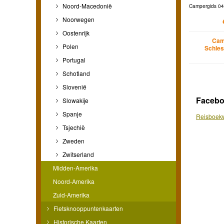
Noord-Macedonië
Campergids 04 
Noorwegen
Oostenrijk
Cam
Polen
Schles
Portugal
Schotland
Slovenië
Faceb
Slowakije
Spanje
Reisboekw
Tsjechië
Zweden
Zwitserland
Midden-Amerika
Noord-Amerika
Zuid-Amerika
Fietsknooppuntenkaarten
Historische Kaarten