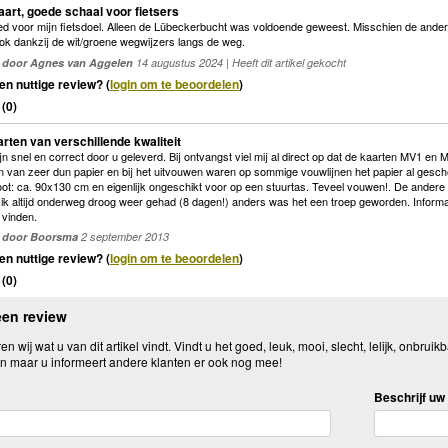
kaart, goede schaal voor fietsers
ed voor mijn fietsdoel. Alleen de Lübeckerbucht was voldoende geweest. Misschien de andere
ok dankzij de wit/groene wegwijzers langs de weg.
door Agnes van Aggelen
14 augustus 2024 | Heeft dit artikel gekocht
en nuttige review? (
login om te beoordelen
)
(
0
)
arten van verschillende kwaliteit
jn snel en correct door u geleverd. Bij ontvangst viel mij al direct op dat de kaarten MV1
van zeer dun papier en bij het uitvouwen waren op sommige vouwlijnen het papier al gesch
oot: ca. 90x130 cm en eigenlijk ongeschikt voor op een stuurtas. Teveel vouwen!. De andere
ik altijd onderweg droog weer gehad (8 dagen!) anders was het een troep geworden. Informat
 vinden.
door Boorsma
2 september 2013
en nuttige review? (
login om te beoordelen
)
(
0
)
een review
n wij wat u van dit artikel vindt. Vindt u het goed, leuk, mooi, slecht, lelijk, onbruikb
n maar u informeert andere klanten er ook nog mee!
Beschrijf uw 