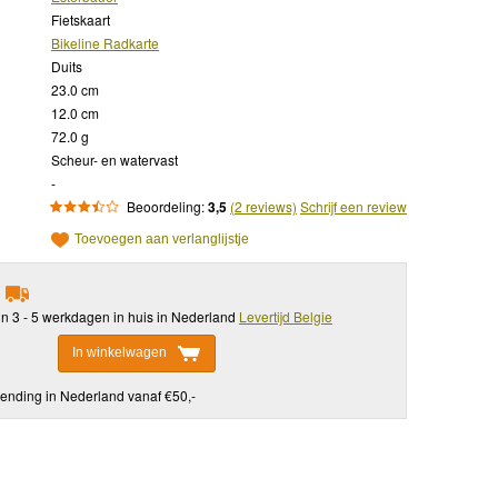
Fietskaart
Bikeline Radkarte
Duits
23.0 cm
12.0 cm
72.0 g
Scheur- en watervast
-
Beoordeling:
3,5
(2 reviews)
Schrijf een review
Toevoegen aan verlanglijstje
in 3 - 5 werkdagen in huis in Nederland
Levertijd Belgie
In winkelwagen
ending in Nederland vanaf €50,-