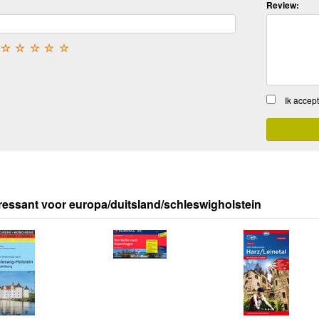
Review:
☆
☆
☆
☆
☆
Ik accep
ressant voor europa/duitsland/schleswigholstein