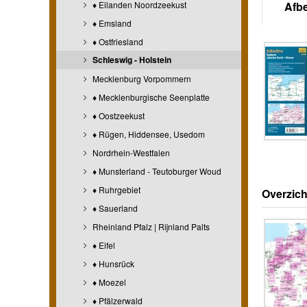
♦ Eilanden Noordzeekust
Afb
♦ Emsland
♦ Ostfriesland
Schleswig - Holstein
Mecklenburg Vorpommern
♦ Mecklenburgische Seenplatte
♦ Oostzeekust
♦ Rügen, Hiddensee, Usedom
Nordrhein-Westfalen
♦ Munsterland - Teutoburger Woud
♦ Ruhrgebiet
Overzich
♦ Sauerland
Rheinland Pfalz | Rijnland Palts
♦ Eifel
♦ Hunsrück
♦ Moezel
♦ Pfälzerwald