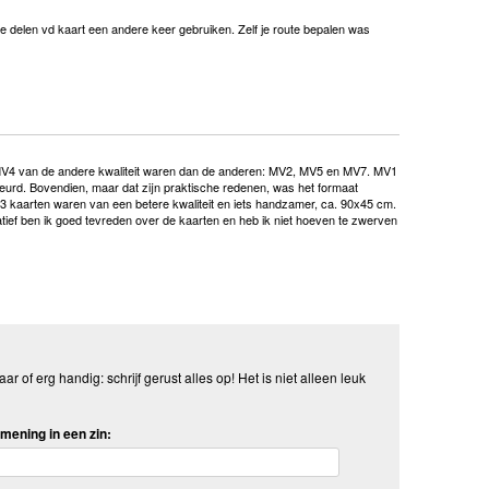
 delen vd kaart een andere keer gebruiken. Zelf je route bepalen was
 en MV4 van de andere kwaliteit waren dan de anderen: MV2, MV5 en MV7. MV1
eurd. Bovendien, maar dat zijn praktische redenen, was het formaat
 3 kaarten waren van een betere kwaliteit en iets handzamer, ca. 90x45 cm.
ief ben ik goed tevreden over de kaarten en heb ik niet hoeven te zwerven
aar of erg handig: schrijf gerust alles op! Het is niet alleen leuk
mening in een zin: