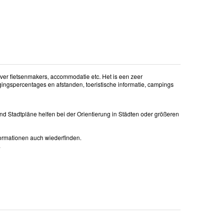
over fietsenmakers, accommodatie etc. Het is een zeer
ijgingspercentages en afstanden, toeristische informatie, campings
nd Stadtpläne helfen bei der Orientierung in Städten oder größeren
formationen auch wiederfinden.
.