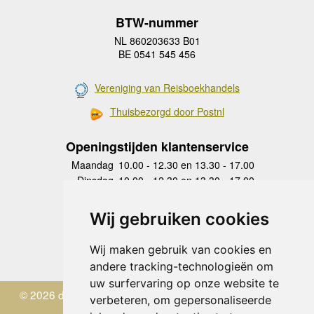
BTW-nummer
NL 860203633 B01
BE 0541 545 456
Vereniging van Reisboekhandels
Thuisbezorgd door Postnl
Openingstijden klantenservice
Maandag
10.00 - 12.30 en 13.30 - 17.00
Dinsdag
10.00 - 12.30 en 13.30 - 17.00
Woensdag
10.00 - 12.30 en 13.30 - 17.00
Donderdag
10.00 - 12.30 en 13.30 - 17.00
Wij gebruiken cookies
Vrijdag
10.00 - 12.30 en 13.30 - 17.00
Zaterdag
gesloten
Wij maken gebruik van cookies en
Zondag
gesloten
andere tracking-technologieën om
uw surfervaring op onze website te
© 2026 de Zwerver
verbeteren, om gepersonaliseerde