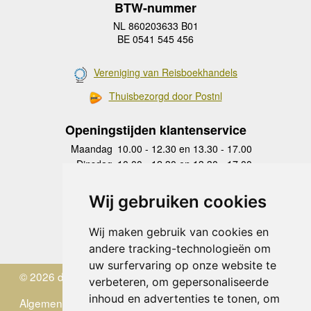
BTW-nummer
NL 860203633 B01
BE 0541 545 456
Vereniging van Reisboekhandels
Thuisbezorgd door Postnl
Openingstijden klantenservice
Maandag
10.00 - 12.30 en 13.30 - 17.00
Dinsdag
10.00 - 12.30 en 13.30 - 17.00
Woensdag
10.00 - 12.30 en 13.30 - 17.00
Donderdag
10.00 - 12.30 en 13.30 - 17.00
Wij gebruiken cookies
Vrijdag
10.00 - 12.30 en 13.30 - 17.00
Zaterdag
gesloten
Wij maken gebruik van cookies en
Zondag
gesloten
andere tracking-technologieën om
uw surfervaring op onze website te
© 2026 de Zwerver
verbeteren, om gepersonaliseerde
inhoud en advertenties te tonen, om
Algemene Voorwaarden