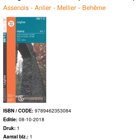
Assenois - Anlier - Mellier - Behême
9789462353084
ISBN / CODE:
08-10-2018
Editie:
1
Druk:
1
Aantal blz.: