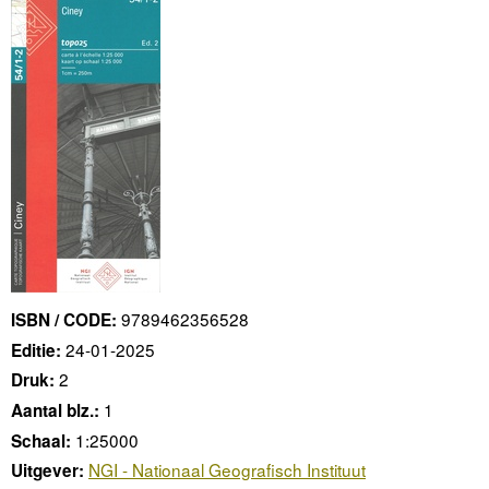
9789462356528
ISBN / CODE:
24-01-2025
Editie:
2
Druk:
1
Aantal blz.:
1:25000
Schaal:
NGI - Nationaal Geografisch Instituut
Uitgever: