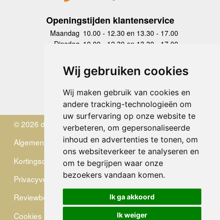
Openingstijden klantenservice
Maandag
10.00 - 12.30 en 13.30 - 17.00
Dinsdag
10.00 - 12.30 en 13.30 - 17.00
Woensdag
10.00 - 12.30 en 13.30 - 17.00
Donderdag
10.00 - 12.30 en 13.30 - 17.00
Wij gebruiken cookies
Vrijdag
10.00 - 12.30 en 13.30 - 17.00
Zaterdag
gesloten
Wij maken gebruik van cookies en
Zondag
gesloten
andere tracking-technologieën om
uw surfervaring op onze website te
© 2026 de Zwerver
verbeteren, om gepersonaliseerde
inhoud en advertenties te tonen, om
Algemene Voorwaarden
ons websiteverkeer te analyseren en
Kortingscode
om te begrijpen waar onze
bezoekers vandaan komen.
Privacyverklaring
Reviewbeleid
Ik ga akkoord
Cookies
Ik weiger