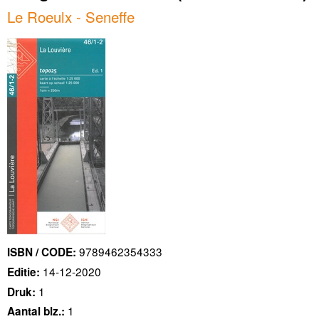
Le Roeulx - Seneffe
9789462354333
ISBN / CODE:
14-12-2020
Editie:
1
Druk:
1
Aantal blz.: