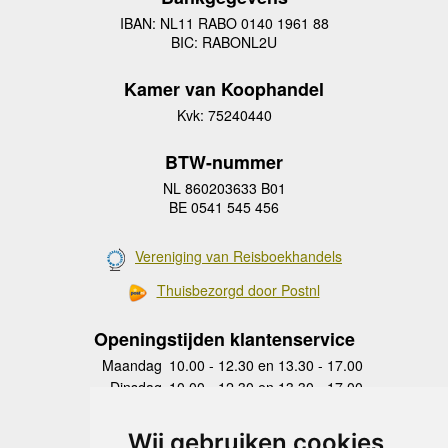
IBAN: NL11 RABO 0140 1961 88
BIC: RABONL2U
Kamer van Koophandel
Kvk: 75240440
BTW-nummer
NL 860203633 B01
BE 0541 545 456
Vereniging van Reisboekhandels
Thuisbezorgd door Postnl
Openingstijden klantenservice
Maandag
10.00 - 12.30 en 13.30 - 17.00
Dinsdag
10.00 - 12.30 en 13.30 - 17.00
Woensdag
10.00 - 12.30 en 13.30 - 17.00
Donderdag
10.00 - 12.30 en 13.30 - 17.00
Wij gebruiken cookies