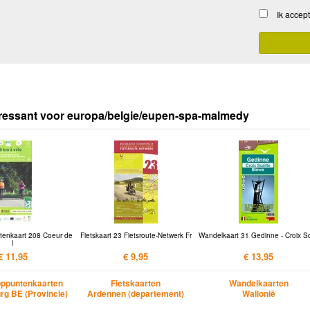
Ik accep
ressant voor europa/belgie/eupen-spa-malmedy
tenkaart 208 Coeur de
Fietskaart 23 Fietsroute-Netwerk Fr
Wandelkaart 31 Gedinne - Croix Sc
l
€ 11,95
€ 9,95
€ 13,95
oppuntenkaarten
Fietskaarten
Wandelkaarten
rg BE (Provincie)
Ardennen (departement)
Wallonië