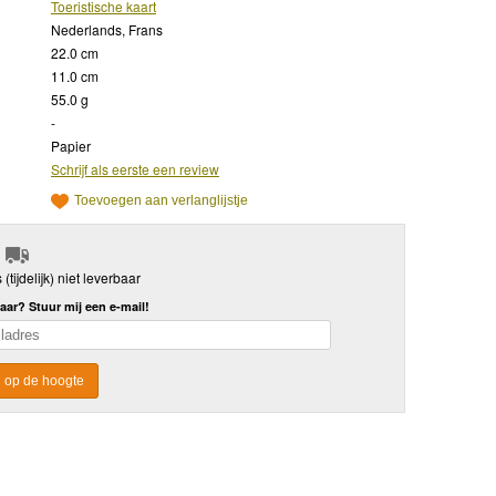
Toeristische kaart
Nederlands, Frans
22.0 cm
11.0 cm
55.0 g
-
Papier
Schrijf als eerste een review
Toevoegen aan verlanglijstje
s (tijdelijk) niet leverbaar
aar? Stuur mij een e-mail!
 op de hoogte