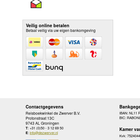
Veilig online betalen
Betaal veilig via uw eigen bankomgeving
Contactgegevens
Bankgeg
Reisboekwinkel de Zwerver B.V.
IBAN: NL11 
BIC: RABON
Protonstraat 13C
9743 AL Groningen
: +31 (0)50 - 3 12 69 50
T
Kamer va
:
info@dezwerver.nl
E
Kvk: 752404