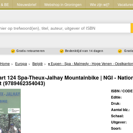
L & BE
Nieuwsbrief
Webshop in Groningen
Wie zijn wij?
Vacature
Gratis retourneren
Bedenktijd van 14 dagen
Gratis
Home
Europa
België
♦ Eupen - Spa - Malmedy - Hoge Venen - Oostkanto
art 124 Spa-Theux-Jalhay Mountainbike | NGI - Natio
t
(9789462354043)
ISBN / CODE
Editie:
Druk:
Aantal blz.:
Schaal:
Uitgever:
Soort: