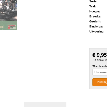
Serie:
Taal:
Hoogte:
Breedte:
Gewicht:
Bindwijze:
Uitvoering:
€
9,95
Dit artikel i
Weer leverb
Houd mij