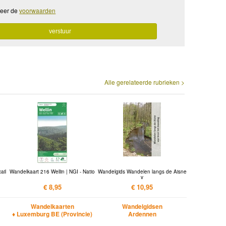
teer de
voorwaarden
Alle gerelateerde rubrieken >
ail
Wandelkaart 216 Wellin | NGI - Natio
Wandelgids Wandelen langs de Aisne
v
€ 8,95
€ 10,95
Wandelkaarten
Wandelgidsen
♦ Luxemburg BE (Provincie)
Ardennen