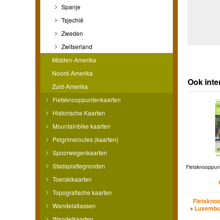
Spanje
Tsjechië
Zweden
Zwitserland
Midden-Amerika
Noord-Amerika
Ook inte
Zuid-Amerika
Fietsknooppuntenkaarten
Historische Kaarten
Mountainbike kaarten
Pelgrimsroutes (kaarten)
Spoorwegenkaarten
Stadsplattegronden
Fietsknooppun
Toerskikaarten
Topografische kaarten
Fietskno
Wandelatlassen
♦ Luxembu
Wandelkaarten