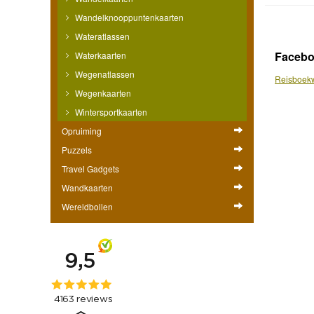
Wandelknooppuntenkaarten
Wateratlassen
Faceb
Waterkaarten
Wegenatlassen
Reisboekw
Wegenkaarten
Wintersportkaarten
Opruiming
Puzzels
Travel Gadgets
Wandkaarten
Wereldbollen