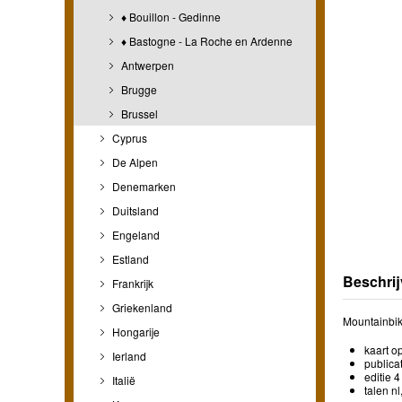
♦ Bouillon - Gedinne
♦ Bastogne - La Roche en Ardenne
Antwerpen
Brugge
Brussel
Cyprus
De Alpen
Denemarken
Duitsland
Engeland
Estland
Beschrij
Frankrijk
Griekenland
Mountainbik
Hongarije
kaart o
Ierland
publica
editie 4
Italië
talen nl,