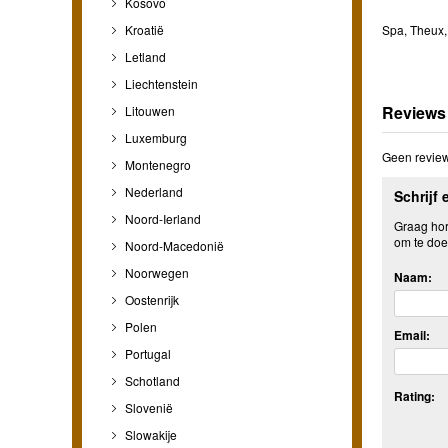
Kosovo
Kroatië
Spa, Theux, 
Letland
Liechtenstein
Reviews
Litouwen
Luxemburg
Geen review
Montenegro
Nederland
Schrijf 
Noord-Ierland
Graag hore
om te doe
Noord-Macedonië
Noorwegen
Naam:
Oostenrijk
Polen
Email:
Portugal
Schotland
Rating:
Slovenië
Slowakije