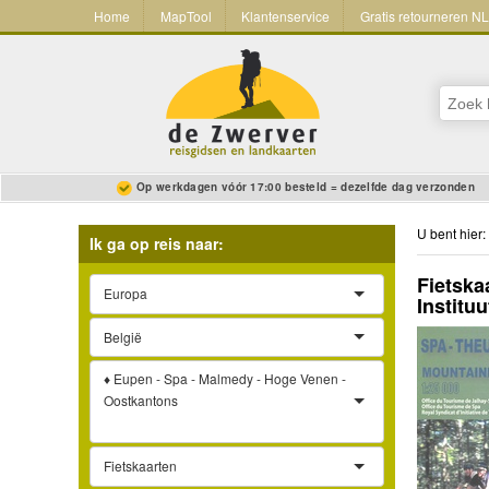
Home
MapTool
Klantenservice
Gratis retourneren N
Op werkdagen vóór 17:00 besteld = dezelfde dag verzonden
U bent hier:
Ik ga op reis naar:
Fietska
Europa
Instituu
België
♦ Eupen - Spa - Malmedy - Hoge Venen -
Oostkantons
Fietskaarten