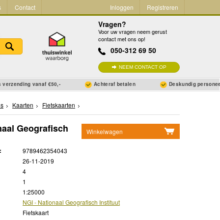
s
Contact
Inloggen
Registreren
Vragen?
Voor uw vragen neem gerust
contact met ons op!
050-312 69 50
NEEM CONTACT OP
 verzending vanaf €50,-
Achteraf betalen
Deskundig persone
ns
Kaarten
Fietskaarten
naal Geografisch
Winkelwagen
Geen items in winkelwagen
:
9789462354043
Ga naar winkelwagen
26-11-2019
4
1
1:25000
NGI - Nationaal Geografisch Instituut
Fietskaart