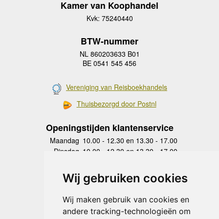
Kamer van Koophandel
Kvk: 75240440
BTW-nummer
NL 860203633 B01
BE 0541 545 456
Vereniging van Reisboekhandels
Thuisbezorgd door Postnl
Openingstijden klantenservice
Maandag
10.00 - 12.30 en 13.30 - 17.00
Dinsdag
10.00 - 12.30 en 13.30 - 17.00
Woensdag
10.00 - 12.30 en 13.30 - 17.00
Donderdag
10.00 - 12.30 en 13.30 - 17.00
Wij gebruiken cookies
Vrijdag
10.00 - 12.30 en 13.30 - 17.00
Zaterdag
gesloten
Wij maken gebruik van cookies en
Zondag
gesloten
andere tracking-technologieën om