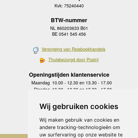
Kvk: 75240440
BTW-nummer
NL 860203633 B01
BE 0541 545 456
Vereniging van Reisboekhandels
Thuisbezorgd door Postnl
Openingstijden klantenservice
Maandag
10.00 - 12.30 en 13.30 - 17.00
Dinsdag
10.00 - 12.30 en 13.30 - 17.00
Woensdag
10.00 - 12.30 en 13.30 - 17.00
Donderdag
10.00 - 12.30 en 13.30 - 17.00
Wij gebruiken cookies
Vrijdag
10.00 - 12.30 en 13.30 - 17.00
Zaterdag
gesloten
Wij maken gebruik van cookies en
Zondag
gesloten
andere tracking-technologieën om
uw surfervaring op onze website te