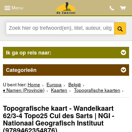
Menu
Ik ga op reis naar:
Categorieën
U bent hier:
Home
Europa
België
♦ Namen (Provincie)
Kaarten
Topografische kaarten
Topografische kaart - Wandelkaart
62/3-4 Topo25 Cul des Sarts | NGI -
Nationaal Geografisch Instituut
(9789462354876)