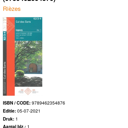
Rièzes
9789462354876
ISBN / CODE:
05-07-2021
Editie:
1
Druk:
1
Aantal blz.: