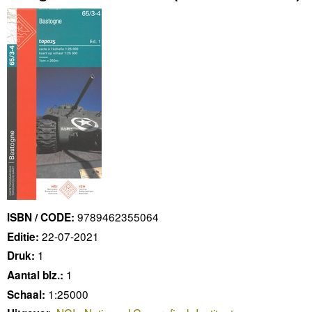
9789462355064
ISBN / CODE:
22-07-2021
Editie:
1
Druk:
1
Aantal blz.:
1:25000
Schaal: