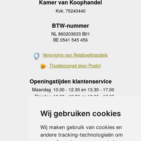
Kamer van Koophandel
Kvk: 75240440
BTW-nummer
NL 860203633 B01
BE 0541 545 456
Vereniging van Reisboekhandels
Thuisbezorgd door Postnl
Openingstijden klantenservice
Maandag
10.00 - 12.30 en 13.30 - 17.00
Dinsdag
10.00 - 12.30 en 13.30 - 17.00
Woensdag
10.00 - 12.30 en 13.30 - 17.00
Donderdag
10.00 - 12.30 en 13.30 - 17.00
Wij gebruiken cookies
Vrijdag
10.00 - 12.30 en 13.30 - 17.00
Zaterdag
gesloten
Wij maken gebruik van cookies en
Zondag
gesloten
andere tracking-technologieën om