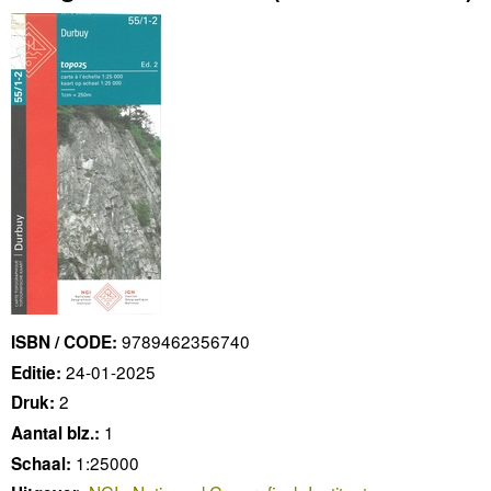
9789462356740
ISBN / CODE:
24-01-2025
Editie:
2
Druk:
1
Aantal blz.:
1:25000
Schaal: