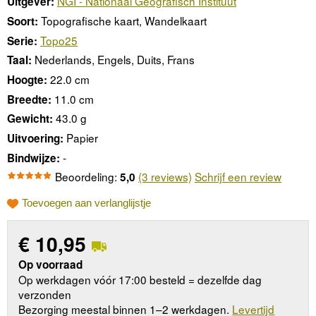
NGI - Nationaal Geografisch Instituut
Uitgever:
Topografische kaart, Wandelkaart
Soort:
Topo25
Serie:
Nederlands, Engels, Duits, Frans
Taal:
22.0 cm
Hoogte:
11.0 cm
Breedte:
43.0 g
Gewicht:
Papier
Uitvoering:
-
Bindwijze:
Beoordeling:
(3 reviews)
Schrijf een review
5,0
Toevoegen aan verlanglijstje
€
10,95
Op voorraad
Op werkdagen vóór 17:00 besteld = dezelfde dag
verzonden
Bezorging meestal binnen 1–2 werkdagen.
Levertijd