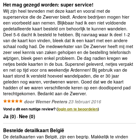
Het mag gezegd worden: super service!
Wij zijn heel tevreden met deze kaart en vooral met de
superservice die de Zwerver biedt. Andere bedrijven mogen hier
een voorbeeld aan nemen. Blijkbaar had ik een niet voldoende
gedetailleerde kaart besteld om behoorlijk te kunnen wandelen.
Deel 5-6 dacht ik besteld te hebben. Bij navraag waar ik deel 1-2
van de kaart kon vinden, bleek dat ik een kaart met een andere
schaal nodig had. De medewerkster van De Zwerver heeft mij met
zeer veel kennis van zaken geholpen en de bestelling telefonisch
wijzigen, bleek geen enkel probleem. De dag nadien kregen we
netjes beide kaarten in de bus. Supersnel geleverd, netjes verpakt
en net op tijd voor ons weekendje Ardennen! Bij gebruik van de
kaart stond ik versteld hoeveel wandelpaden, die er 30 jaar
geleden nog waren, verdwenen waren. Goed dat we de kaart
hadden of we waren verschillende keren op een doodlopend pad
terechtgekomen. Bedankt aan de Zwerver.
door Werner Peeters
23 februari 2016
Vond u dit een nuttige review? (
login om te beoordelen
)
Ja (
0
)
Nee (
0
)
-
Bestelde detailkaart België
De detailkaarten van België, zijn een begrip. Makkelijk te vinden