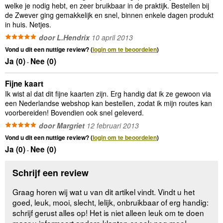
welke je nodig hebt, en zeer bruikbaar in de praktijk. Bestellen bij
de Zwever ging gemakkelijk en snel, binnen enkele dagen produkt
in huis. Netjes.
door L.Hendrix
10 april 2013
Vond u dit een nuttige review? (
login om te beoordelen
)
Ja (
0
)
Nee (
0
)
-
Fijne kaart
Ik wist al dat dit fijne kaarten zijn. Erg handig dat ik ze gewoon via
een Nederlandse webshop kan bestellen, zodat ik mijn routes kan
voorbereiden! Bovendien ook snel geleverd.
door Margriet
12 februari 2013
Vond u dit een nuttige review? (
login om te beoordelen
)
Ja (
0
)
Nee (
0
)
-
Schrijf een review
Graag horen wij wat u van dit artikel vindt. Vindt u het
goed, leuk, mooi, slecht, lelijk, onbruikbaar of erg handig:
schrijf gerust alles op! Het is niet alleen leuk om te doen
maar u informeert andere klanten er ook nog mee!