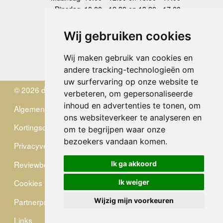
Dinsdag
10.00 - 12.30 en 13.30 - 17.00
Woensdag
10.00 - 12.30 en 13.30 - 17.00
Donderdag
10.00 - 12.30 en 13.30 - 17.00
Wij gebruiken cookies
Vrijdag
10.00 - 12.30 en 13.30 - 17.00
Zaterdag
gesloten
Wij maken gebruik van cookies en
Zondag
gesloten
andere tracking-technologieën om
uw surfervaring op onze website te
© 2026 de Zwerver
verbeteren, om gepersonaliseerde
inhoud en advertenties te tonen, om
Algemene Voorwaarden
ons websiteverkeer te analyseren en
Kortingscode
om te begrijpen waar onze
bezoekers vandaan komen.
Privacyverklaring
Reviewbeleid
Ik ga akkoord
Cookies
Ik weiger
Partnerprogramma
Wijzig mijn voorkeuren
Links